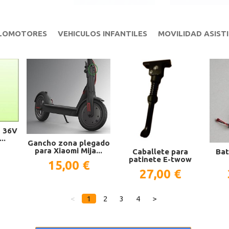
CLOMOTORES
VEHICULOS INFANTILES
MOVILIDAD ASIST
a 36V
..
Gancho zona plegado
para Xiaomi Mija...
Caballete para
Bat
patinete E-twow
15,00 €
27,00 €
<
1
2
3
4
>