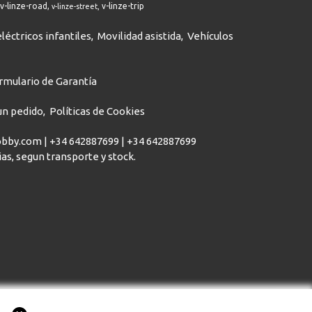
v-linze-road
v-linze-trip
v-linze-street
léctricos infantiles
Movilidad asistida
Vehículos
rmulario de Garantía
 un pedido
Políticas de Cookies
hobby.com |
+34 642887699
|
+34 642887699
dias, segun transporte y stock.