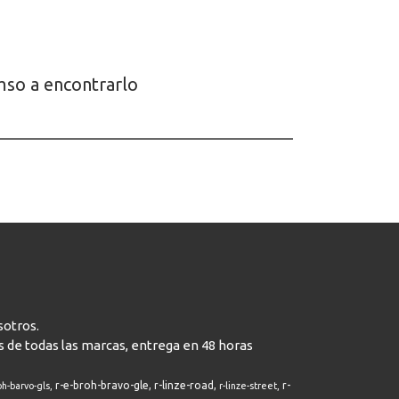
emso a encontrarlo
sotros.
s de todas las marcas, entrega en 48 horas
r-e-broh-bravo-gle
r-linze-road
r-
oh-barvo-gls
r-linze-street