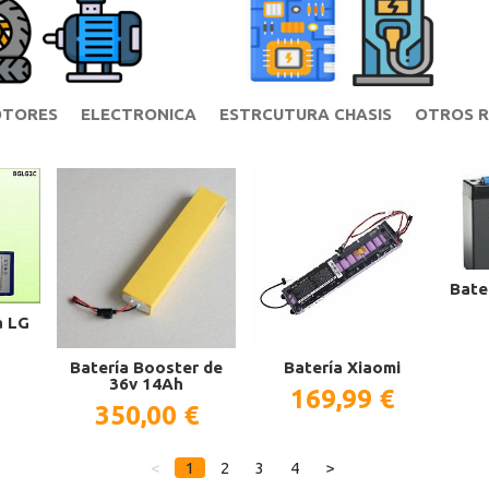
TORES
ELECTRONICA
ESTRCUTURA CHASIS
OTROS R
Bate
a LG
Batería Booster de
Batería Xiaomi
36v 14Ah
169,99 €
350,00 €
<
1
2
3
4
>