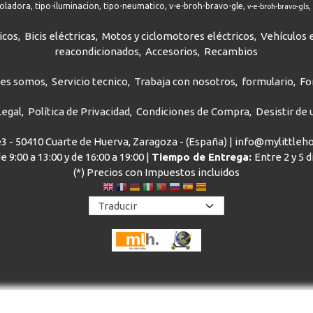
roladora
tipo-iluminacion
tipo-neumatico
v-e-broh-bravo-gle
v-e-broh-bravo-gls
icos
Bicis eléctricas
Motos y ciclomotores eléctricos
Vehículos e
reacondicionados
Accesorios
Recambios
nes somos
Servicio tecnico
Trabaja con nosotros
formulario
Fo
Legal
Política de Privacidad
Condiciones de Compra
Desistir de
ve3 - 50410 Cuarte de Huerva, Zaragoza - (España) | info@mylittle
e 9:00 a 13:00 y de 16:00 a 19:00 |
Tiempo de Entrega:
Entre 2 y 5 
(*) Precios con Impuestos incluidos