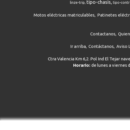
tipo-chasis
linze-trip
tipo-cont
Motos eléctricas matriculables
Patinetes eléctr
Contactanos
Quie
Ir arriba
Contáctanos
Aviso 
Ctra Valencia Km 6,2. Pol Ind El Tejar na
Horario:
de lunes a viernes d