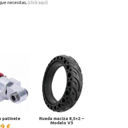
que necesitas,
(click aquí)
 patinete
Rueda maciza 8,5×2 –
Display patine
Modelo V3
Goodyea
99 €