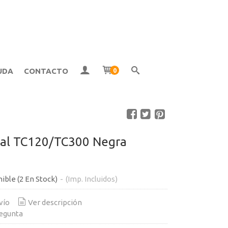
UDA
CONTACTO
0
al TC120/TC300 Negra
nible
(2 En Stock)
-
(Imp. Incluidos)
vío
Ver descripción
egunta