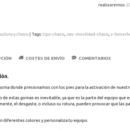
realizaremos.
(C
uctura y chasis
|
Tags:
tipo-chasis
nav-movilidad-chasis
v-hoverb
PCIÓN
COSTES DE ENVÍO
COMENTARIOS
ión.
goma donde presionamos con los pies para la activación de nuestr
o de estas gomas es inevitable, ya que es la parte del equipo que 
ente, el desgaste, o incluso su rotura, pueden provocar que las 
n diferentes colores y personaliza tu equipo.