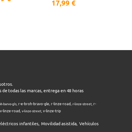
17,99 €
29,9
sotros.
s de todas las marcas, entrega en 48 horas
r-e-broh-bravo-gle
r-linze-road
r-
oh-barvo-gls
r-linze-street
v-linze-road
v-linze-trip
v-linze-street
léctricos infantiles
Movilidad asistida
Vehículos