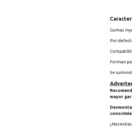
Caracter
Gomas inyec
Por defect
Compatibl
Forman par
Se suminist
Adverten
Recomenda
mayor gara
Desmontar
conocimien
¿Necesitas