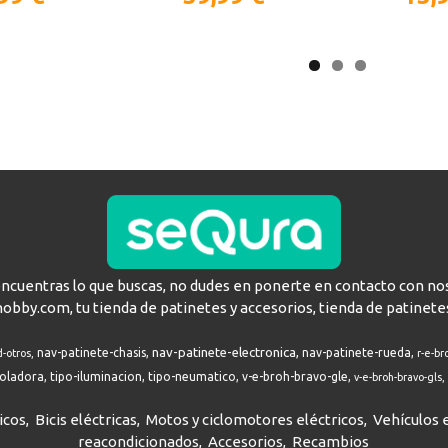
encuentras lo que buscas, no dudes en ponerte en contacto con no
hobby.com, tu tienda de patinetes y accesorios, tienda de patinete
nav-patinete-electronica
nav-patinete-chasis
nav-patinete-rueda
d-otros
r-e-br
roladora
tipo-iluminacion
tipo-neumatico
v-e-broh-bravo-gle
v-e-broh-bravo-gls
icos
Bicis eléctricas
Motos y ciclomotores eléctricos
Vehículos e
reacondicionados
Accesorios
Recambios