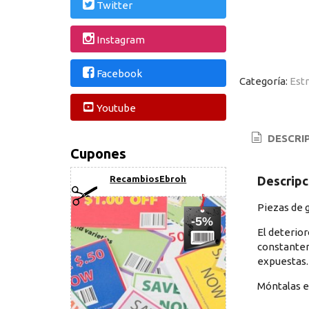
Twitter
Instagram
Facebook
Categoría:
Estr
Youtube
DESCRI
Cupones
Descripc
RecambiosEbroh
Piezas de 
-5%
El deterior
constantem
expuestas.
Móntalas e