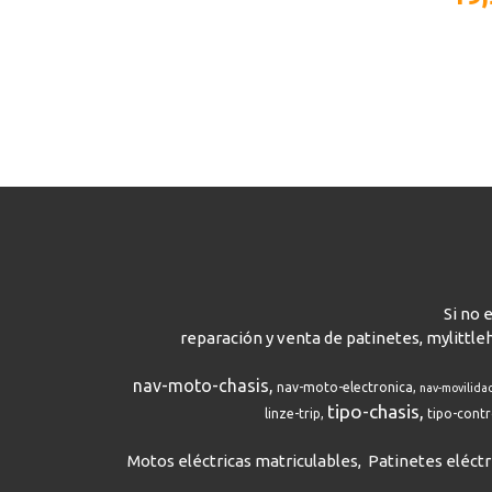
Si no 
reparación y venta de patinetes, mylittle
nav-moto-chasis
nav-moto-electronica
nav-movilida
tipo-chasis
linze-trip
tipo-cont
Motos eléctricas matriculables
Patinetes eléctr