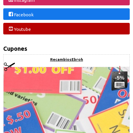
Facebook
Youtube
Cupones
RecambiosEbroh
-5%