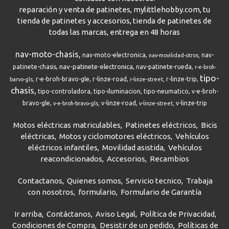
reparación y venta de patinetes, mylittlehobby.com, tu
tienda de patinetes y accesorios, tienda de patinetes de
todas las marcas, entrega en 48 horas
nav-moto-chasis
nav-moto-electronica
nav-
nav-movilidad-otros
nav-patinete-electronica
patinete-chasis
nav-patinete-rueda
r-e-broh-
tipo-
r-e-broh-bravo-gle
r-linze-road
r-linze-trip
barvo-gls
r-linze-street
chasis
tipo-controladora
tipo-iluminacion
tipo-neumatico
v-e-broh-
bravo-gle
v-linze-road
v-linze-trip
v-e-broh-bravo-gls
v-linze-street
Motos eléctricas matriculables
Patinetes eléctricos
Bicis
eléctricas
Motos y ciclomotores eléctricos
Vehículos
eléctricos infantiles
Movilidad asistida
Vehículos
reacondicionados
Accesorios
Recambios
Contactanos
Quienes somos
Servicio tecnico
Trabaja
con nosotros
formulario
Formulario de Garantía
Ir arriba
Contáctanos
Aviso Legal
Política de Privacidad
Condiciones de Compra
Desistir de un pedido
Políticas de