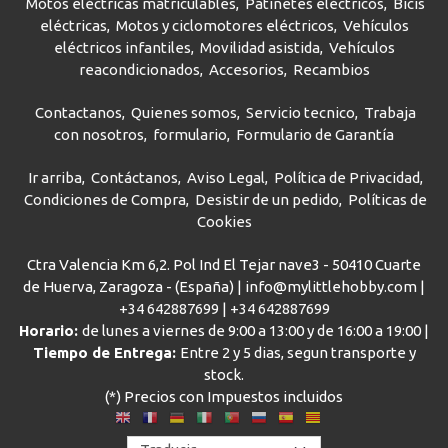
Motos eléctricas matriculables
Patinetes eléctricos
Bicis
eléctricas
Motos y ciclomotores eléctricos
Vehículos
eléctricos infantiles
Movilidad asistida
Vehículos
reacondicionados
Accesorios
Recambios
Contactanos
Quienes somos
Servicio tecnico
Trabaja
con nosotros
formulario
Formulario de Garantía
Ir arriba
Contáctanos
Aviso Legal
Política de Privacidad
Condiciones de Compra
Desistir de un pedido
Políticas de
Cookies
Ctra Valencia Km 6,2. Pol Ind El Tejar nave3 - 50410 Cuarte
de Huerva, Zaragoza - (España) | info@mylittlehobby.com |
+34 642887699
|
+34 642887699
Horario:
de lunes a viernes de 9:00 a 13:00 y de 16:00 a 19:00 |
Tiempo de Entrega:
Entre 2 y 5 dias, segun transporte y
stock.
(*) Precios con Impuestos incluidos