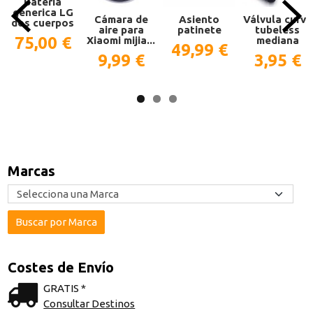
Bateria
generica LG
Cámara de
Asiento
Válvula curva
dos cuerpos
aire para
patinete
tubeless
75,00 €
Xiaomi mijia...
mediana
49,99 €
9,99 €
3,95 €
Marcas
Costes de Envío
GRATIS *
Consultar Destinos