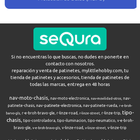
Si no encuentras lo que buscas, no dudes en ponerte en
contacto con nosotros.
reparación y venta de patinetes, mylittlehobby.com, tu
tienda de patinetes y accesorios, tienda de patinetes de
todas las marcas, entrega en 48 horas
nav-moto-chasis
nav-moto-electronica
nav-
nav-movilidad-otros
nav-patinete-electronica
patinete-chasis
nav-patinete-rueda
r-e-broh-
tipo-
r-e-broh-bravo-gle
r-linze-road
r-linze-trip
barvo-gls
r-linze-street
chasis
tipo-controladora
tipo-iluminacion
tipo-neumatico
v-e-broh-
bravo-gle
v-linze-road
v-linze-trip
v-e-broh-bravo-gls
v-linze-street