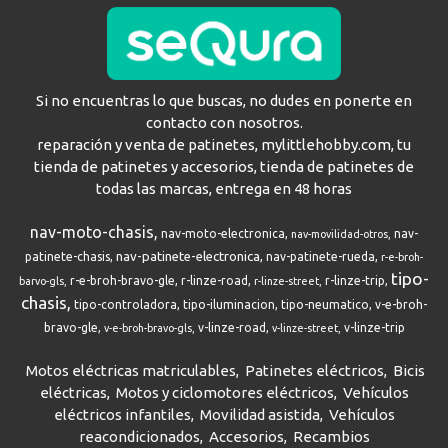
Si no encuentras lo que buscas, no dudes en ponerte en
contacto con nosotros.
reparación y venta de patinetes, mylittlehobby.com, tu
tienda de patinetes y accesorios, tienda de patinetes de
todas las marcas, entrega en 48 horas
nav-moto-chasis
nav-moto-electronica
nav-
nav-movilidad-otros
nav-patinete-electronica
patinete-chasis
nav-patinete-rueda
r-e-broh-
tipo-
r-e-broh-bravo-gle
r-linze-road
r-linze-trip
barvo-gls
r-linze-street
chasis
tipo-controladora
tipo-iluminacion
tipo-neumatico
v-e-broh-
bravo-gle
v-linze-road
v-linze-trip
v-e-broh-bravo-gls
v-linze-street
Motos eléctricas matriculables
Patinetes eléctricos
Bicis
eléctricas
Motos y ciclomotores eléctricos
Vehículos
eléctricos infantiles
Movilidad asistida
Vehículos
reacondicionados
Accesorios
Recambios