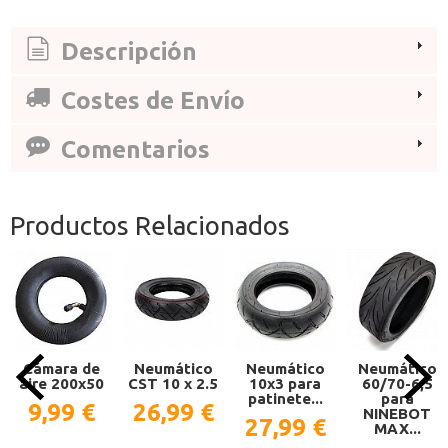
Descripción
Costes de Envío
Comentarios
Productos Relacionados
Cámara de
Neumático
Neumático
Neumático
aire 200x50
CST 10 x 2.5
10x3 para
60/70-6,5
patinete...
para
9,99 €
26,99 €
NINEBOT
27,99 €
MAX...