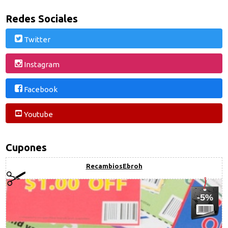
Redes Sociales
Twitter
Instagram
Facebook
Youtube
Cupones
RecambiosEbroh
-5%