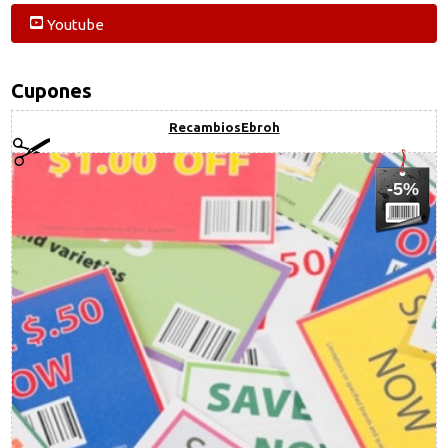
Youtube
Cupones
RecambiosEbroh
-5%