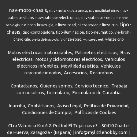
nav-moto-chasis
nav-moto-electronica
nav-
nav-movilidad-otros
nav-patinete-electronica
patinete-chasis
nav-patinete-rueda
r-e-broh-
tipo-
r-e-broh-bravo-gle
r-linze-road
r-linze-trip
barvo-gls
r-linze-street
chasis
tipo-controladora
tipo-iluminacion
tipo-neumatico
v-e-broh-
bravo-gle
v-linze-road
v-linze-trip
v-e-broh-bravo-gls
v-linze-street
Motos eléctricas matriculables
Patinetes eléctricos
Bicis
eléctricas
Motos y ciclomotores eléctricos
Vehículos
eléctricos infantiles
Movilidad asistida
Vehículos
reacondicionados
Accesorios
Recambios
Contactanos
Quienes somos
Servicio tecnico
Trabaja
con nosotros
formulario
Formulario de Garantía
Ir arriba
Contáctanos
Aviso Legal
Política de Privacidad
Condiciones de Compra
Políticas de Cookies
Ctra Valencia Km 6,2. Pol Ind El Tejar nave3 - 50410 Cuarte
de Huerva, Zaragoza - (España) | info@mylittlehobby.com |