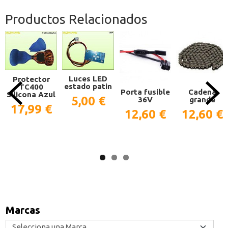
Productos Relacionados
Luces LED
Protector
estado patin
TC400
Porta fusible
Cadena
Silicona Azul
5,00 €
36V
grande
17,99 €
12,60 €
12,60 €
Marcas