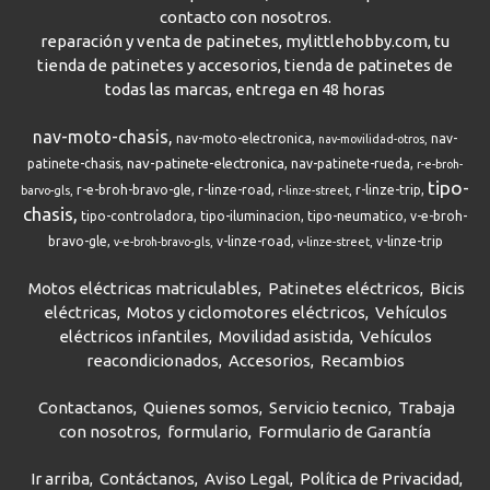
contacto con nosotros.
reparación y venta de patinetes, mylittlehobby.com, tu
tienda de patinetes y accesorios, tienda de patinetes de
todas las marcas, entrega en 48 horas
nav-moto-chasis
nav-moto-electronica
nav-
nav-movilidad-otros
nav-patinete-electronica
patinete-chasis
nav-patinete-rueda
r-e-broh-
tipo-
r-e-broh-bravo-gle
r-linze-road
r-linze-trip
barvo-gls
r-linze-street
chasis
tipo-controladora
tipo-iluminacion
tipo-neumatico
v-e-broh-
bravo-gle
v-linze-road
v-linze-trip
v-e-broh-bravo-gls
v-linze-street
Motos eléctricas matriculables
Patinetes eléctricos
Bicis
eléctricas
Motos y ciclomotores eléctricos
Vehículos
eléctricos infantiles
Movilidad asistida
Vehículos
reacondicionados
Accesorios
Recambios
Contactanos
Quienes somos
Servicio tecnico
Trabaja
con nosotros
formulario
Formulario de Garantía
Ir arriba
Contáctanos
Aviso Legal
Política de Privacidad