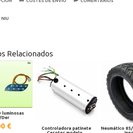
PCIÓN
COSTES DE ENVÍO
COMENTARIOS
 NIU
os Relacionados
 luminosas
/Der
00 €
Controladora patinete
Neumático 85/
Cecotec modelo...
Inn