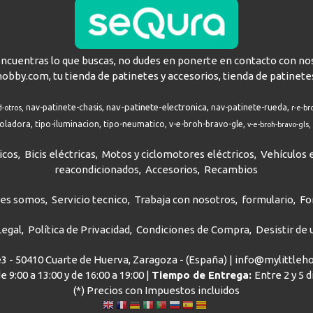
encuentras lo que buscas, no dudes en ponerte en contacto con no
hobby.com, tu tienda de patinetes y accesorios, tienda de patinete
nav-patinete-electronica
nav-patinete-chasis
nav-patinete-rueda
d-otros
r-e-br
roladora
tipo-iluminacion
tipo-neumatico
v-e-broh-bravo-gle
v-e-broh-bravo-gls
icos
Bicis eléctricas
Motos y ciclomotores eléctricos
Vehículos e
reacondicionados
Accesorios
Recambios
nes somos
Servicio tecnico
Trabaja con nosotros
formulario
Fo
Legal
Política de Privacidad
Condiciones de Compra
Desistir de
ve3 - 50410 Cuarte de Huerva, Zaragoza - (España) | info@mylittle
e 9:00 a 13:00 y de 16:00 a 19:00 |
Tiempo de Entrega:
Entre 2 y 5 
(*) Precios con Impuestos incluidos