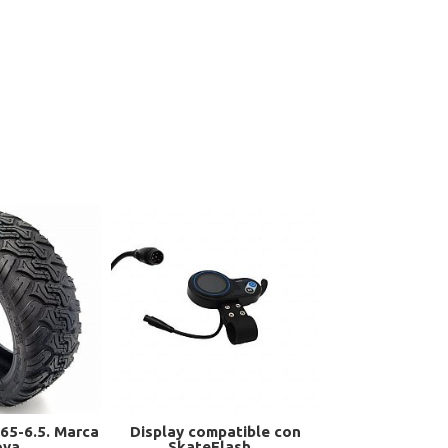
65-6.5. Marca
Display compatible con
Rueda maciza 
ova
SkateFlash...
10×2,125