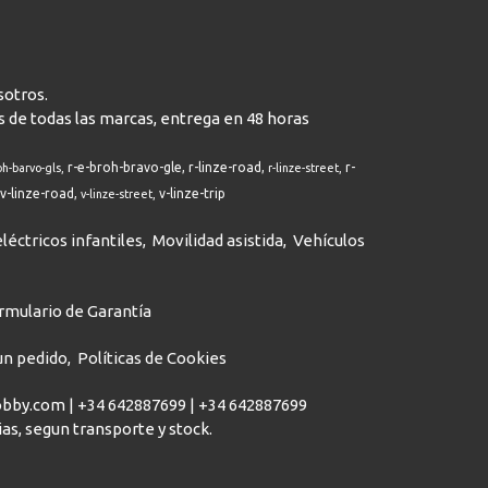
sotros.
s de todas las marcas, entrega en 48 horas
r-e-broh-bravo-gle
r-linze-road
r-
oh-barvo-gls
r-linze-street
v-linze-road
v-linze-trip
v-linze-street
léctricos infantiles
Movilidad asistida
Vehículos
rmulario de Garantía
 un pedido
Políticas de Cookies
hobby.com |
+34 642887699
|
+34 642887699
dias, segun transporte y stock.