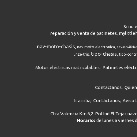
Si no 
reparación y venta de patinetes, mylittle
nav-moto-chasis
nav-moto-electronica
nav-movilida
tipo-chasis
linze-trip
tipo-cont
Motos eléctricas matriculables
Patinetes eléctr
Contactanos
Quie
Ir arriba
Contáctanos
Aviso 
Ctra Valencia Km 6,2. Pol Ind El Tejar na
Horario:
de lunes a viernes d