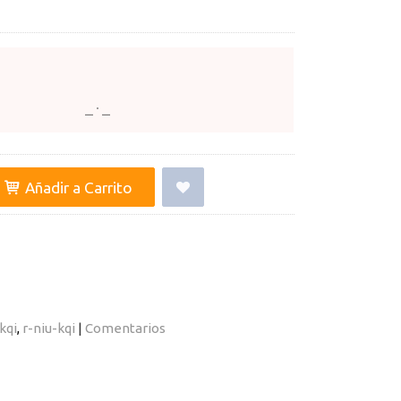
Añadir a Carrito
kqi
r-niu-kqi
|
Comentarios