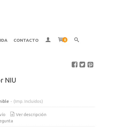
UDA
CONTACTO
0
r NIU
nible
-
(Imp. Incluidos)
vío
Ver descripción
egunta