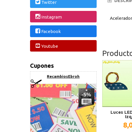
DESCRI
Twitter
Instagram
Acelerador
Facebook
Youtube
Product
Cupones
RecambiosEbroh
-5%
Luces LED
Izq
8,