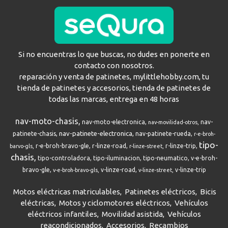
Si no encuentras lo que buscas, no dudes en ponerte en
contacto con nosotros.
reparación y venta de patinetes, mylittlehobby.com, tu
tienda de patinetes y accesorios, tienda de patinetes de
todas las marcas, entrega en 48 horas
nav-moto-chasis
nav-moto-electronica
nav-
nav-movilidad-otros
nav-patinete-electronica
patinete-chasis
nav-patinete-rueda
r-e-broh-
tipo-
r-e-broh-bravo-gle
r-linze-road
r-linze-trip
barvo-gls
r-linze-street
chasis
tipo-controladora
tipo-iluminacion
tipo-neumatico
v-e-broh-
bravo-gle
v-linze-road
v-linze-trip
v-e-broh-bravo-gls
v-linze-street
Motos eléctricas matriculables
Patinetes eléctricos
Bicis
eléctricas
Motos y ciclomotores eléctricos
Vehículos
eléctricos infantiles
Movilidad asistida
Vehículos
reacondicionados
Accesorios
Recambios