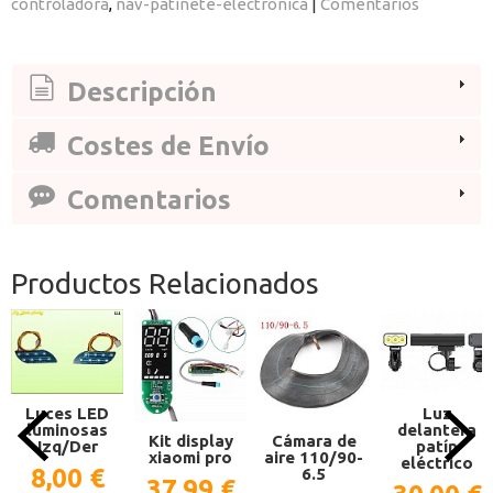
controladora
nav-patinete-electronica
|
Comentarios
Descripción
Costes de Envío
Comentarios
Productos Relacionados
Luz
Luces LED
delantera
luminosas
Kit display
Cámara de
patín
Izq/Der
xiaomi pro
aire 110/90-
eléctrico
8,00 €
6.5
37,99 €