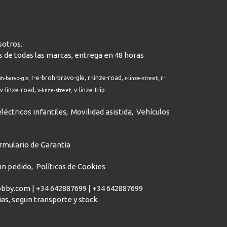
sotros.
s de todas las marcas, entrega en 48 horas
r-e-broh-bravo-gle
r-linze-road
r-
oh-barvo-gls
r-linze-street
v-linze-road
v-linze-trip
v-linze-street
léctricos infantiles
Movilidad asistida
Vehículos
rmulario de Garantía
 un pedido
Políticas de Cookies
hobby.com |
+34 642887699
|
+34 642887699
dias, segun transporte y stock.