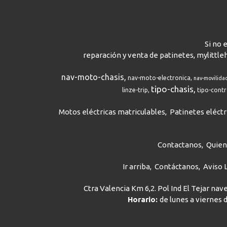
Si no 
reparación y venta de patinetes, mylittle
nav-moto-chasis
nav-moto-electronica
nav-movilida
tipo-chasis
linze-trip
tipo-cont
Motos eléctricas matriculables
Patinetes eléctr
Contactanos
Quie
Ir arriba
Contáctanos
Aviso 
Ctra Valencia Km 6,2. Pol Ind El Tejar na
Horario:
de lunes a viernes d