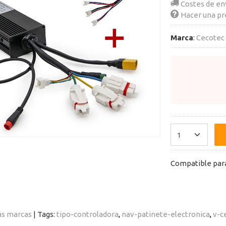
Costes de en
Hacer una pr
Marca
:
Cecotec
Compatible par
as marcas
|
Tags:
tipo-controladora
nav-patinete-electronica
v-c