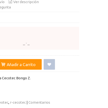
vío
Ver descripción
egunta
Añadir a Carrito
a Cecotec Bongo Z.
eotec
r-cecotec
|
Comentarios