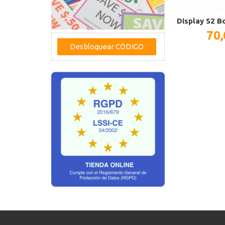
Display S2 B
70,