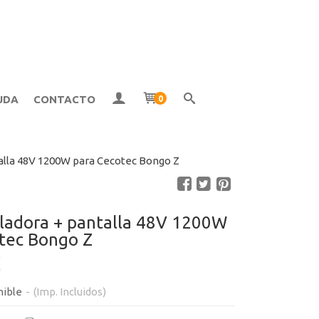
UDA
CONTACTO
0
talla 48V 1200W para Cecotec Bongo Z
oladora + pantalla 48V 1200W
tec Bongo Z
€
nible
-
(Imp. Incluidos)