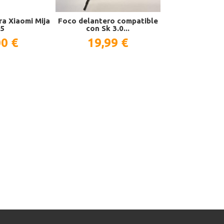
ra Xiaomi Mija
Foco delantero compatible
Rueda motor
5​
con Sk 3.0...
Speedway
00 €
19,99 €
174,9