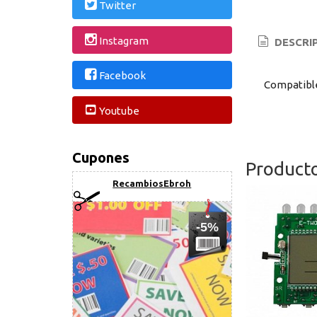
Twitter
Instagram
DESCRI
Facebook
Compatible
Youtube
Cupones
Product
RecambiosEbroh
-5%