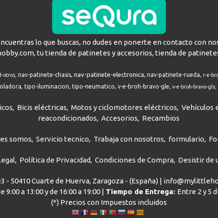
encuentras lo que buscas, no dudes en ponerte en contacto con no
hobby.com, tu tienda de patinetes y accesorios, tienda de patinete
nav-patinete-electronica
nav-patinete-chasis
nav-patinete-rueda
d-otros
r-e-br
roladora
tipo-iluminacion
tipo-neumatico
v-e-broh-bravo-gle
v-e-broh-bravo-gls
icos
Bicis eléctricas
Motos y ciclomotores eléctricos
Vehículos e
reacondicionados
Accesorios
Recambios
nes somos
Servicio tecnico
Trabaja con nosotros
formulario
Fo
Legal
Política de Privacidad
Condiciones de Compra
Desistir de
ve3 - 50410 Cuarte de Huerva, Zaragoza - (España) | info@mylittle
e 9:00 a 13:00 y de 16:00 a 19:00 |
Tiempo de Entrega:
Entre 2 y 5 
(*) Precios con Impuestos incluidos