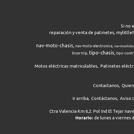
Si no 
reparación y venta de patinetes, mylittle
nav-moto-chasis
nav-moto-electronica
nav-movilida
tipo-chasis
linze-trip
tipo-cont
Motos eléctricas matriculables
Patinetes eléctr
Contactanos
Quie
Ir arriba
Contáctanos
Aviso 
Ctra Valencia Km 6,2. Pol Ind El Tejar na
Horario:
de lunes a viernes d