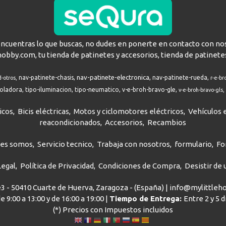
encuentras lo que buscas, no dudes en ponerte en contacto con no
hobby.com, tu tienda de patinetes y accesorios, tienda de patinete
nav-patinete-electronica
nav-patinete-chasis
nav-patinete-rueda
d-otros
r-e-br
roladora
tipo-iluminacion
tipo-neumatico
v-e-broh-bravo-gle
v-e-broh-bravo-gls
icos
Bicis eléctricas
Motos y ciclomotores eléctricos
Vehículos e
reacondicionados
Accesorios
Recambios
nes somos
Servicio tecnico
Trabaja con nosotros
formulario
Fo
Legal
Política de Privacidad
Condiciones de Compra
Desistir de
ve3 - 50410 Cuarte de Huerva, Zaragoza - (España) | info@mylittle
e 9:00 a 13:00 y de 16:00 a 19:00 |
Tiempo de Entrega:
Entre 2 y 5 
(*) Precios con Impuestos incluidos