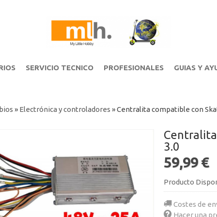
RIOS
SERVICIO TECNICO
PROFESIONALES
GUIAS Y AY
bios
»
Electrónica y controladores
»
Centralita compatible con Skat
Centralita com
3.0
59,99 €
Producto Dispo
Costes de en
Hacer una pr