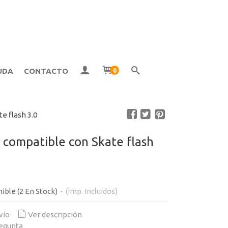
UDA
CONTACTO
0
e flash 3.0
patible con Skate flash
nible
(2 En Stock)
-
(Imp. Incluidos)
vío
Ver descripción
egunta