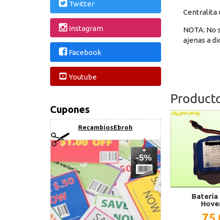
Twitter
Centralita
Instagram
NOTA: No s
ajenas a d
Facebook
Youtube
Product
Cupones
RecambiosEbroh
-5%
Batería
Hove
75,