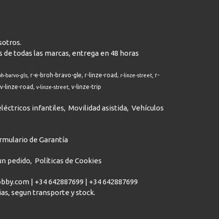
sotros.
s de todas las marcas, entrega en 48 horas
r-e-broh-bravo-gle
r-linze-road
r-
oh-barvo-gls
r-linze-street
v-linze-road
v-linze-trip
v-linze-street
léctricos infantiles
Movilidad asistida
Vehículos
rmulario de Garantía
 un pedido
Políticas de Cookies
hobby.com |
+34 642887699
|
+34 642887699
dias, segun transporte y stock.