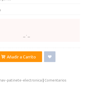
a
Añadir a Carrito
nav-patinete-electronica
|
Comentarios