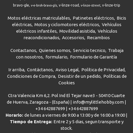
bravo-gle
v-linze-road
v-linze-trip
v-e-broh-bravo-gls
v-linze-street
Motos eléctricas matriculables
Patinetes eléctricos
Bicis
eléctricas
Motos y ciclomotores eléctricos
Vehículos
eléctricos infantiles
Movilidad asistida
Vehículos
reacondicionados
Accesorios
Recambios
Contactanos
Quienes somos
Servicio tecnico
Trabaja
con nosotros
formulario
Formulario de Garantía
Ir arriba
Contáctanos
Aviso Legal
Política de Privacidad
Condiciones de Compra
Desistir de un pedido
Políticas de
Cookies
Ctra Valencia Km 6,2. Pol Ind El Tejar nave3 - 50410 Cuarte
de Huerva, Zaragoza - (España) | info@mylittlehobby.com |
+34 642887699
|
+34 642887699
Horario:
de lunes a viernes de 9:00 a 13:00 y de 16:00 a 19:00 |
Tiempo de Entrega:
Entre 2 y 5 dias, segun transporte y
stock.