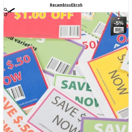
RecambiosEbroh
-5%