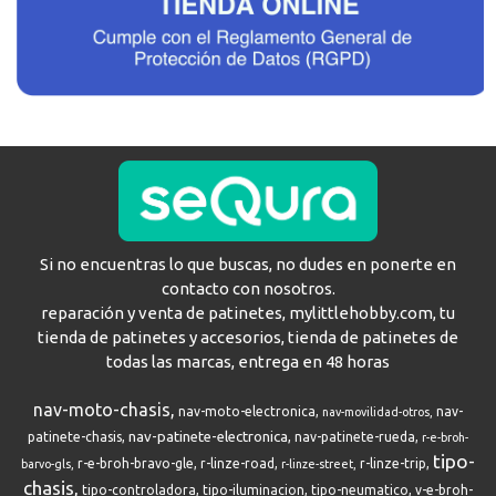
Si no encuentras lo que buscas, no dudes en ponerte en
contacto con nosotros.
reparación y venta de patinetes, mylittlehobby.com, tu
tienda de patinetes y accesorios, tienda de patinetes de
todas las marcas, entrega en 48 horas
nav-moto-chasis
nav-moto-electronica
nav-
nav-movilidad-otros
nav-patinete-electronica
patinete-chasis
nav-patinete-rueda
r-e-broh-
tipo-
r-e-broh-bravo-gle
r-linze-road
r-linze-trip
barvo-gls
r-linze-street
chasis
tipo-controladora
tipo-iluminacion
tipo-neumatico
v-e-broh-