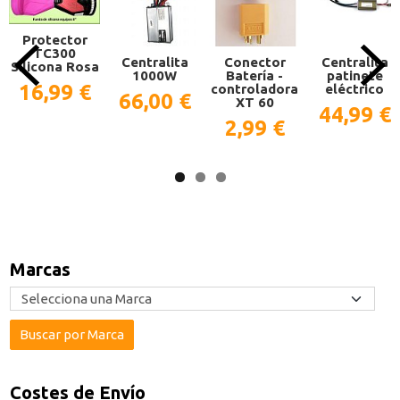
Protector
TC300
Centralita
Conector
Centralita
Silicona Rosa
1000W
Batería -
patinete
16,99 €
controladora
eléctrico
66,00 €
XT 60
44,99 €
2,99 €
Marcas
Costes de Envío