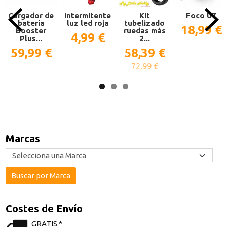
Cargador de
Intermitente
Kit
Foco U7
batería
luz led roja
tubelizado
18,99 €
Booster
ruedas más
4,99 €
Plus...
2...
59,99 €
58,39 €
72,99 €
Marcas
Costes de Envío
GRATIS *