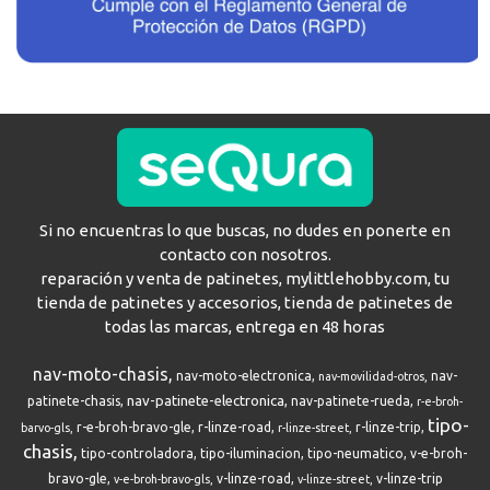
Si no encuentras lo que buscas, no dudes en ponerte en
contacto con nosotros.
reparación y venta de patinetes, mylittlehobby.com, tu
tienda de patinetes y accesorios, tienda de patinetes de
todas las marcas, entrega en 48 horas
nav-moto-chasis
nav-moto-electronica
nav-
nav-movilidad-otros
nav-patinete-electronica
patinete-chasis
nav-patinete-rueda
r-e-broh-
tipo-
r-e-broh-bravo-gle
r-linze-road
r-linze-trip
barvo-gls
r-linze-street
chasis
tipo-controladora
tipo-iluminacion
tipo-neumatico
v-e-broh-
bravo-gle
v-linze-road
v-linze-trip
v-e-broh-bravo-gls
v-linze-street