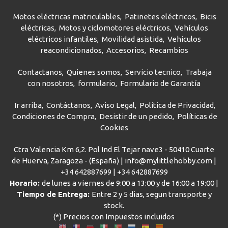
Motos eléctricas matriculables
Patinetes eléctricos
Bicis
eléctricas
Motos y ciclomotores eléctricos
Vehículos
eléctricos infantiles
Movilidad asistida
Vehículos
reacondicionados
Accesorios
Recambios
Contactanos
Quienes somos
Servicio tecnico
Trabaja
con nosotros
formulario
Formulario de Garantía
Ir arriba
Contáctanos
Aviso Legal
Política de Privacidad
Condiciones de Compra
Desistir de un pedido
Políticas de
Cookies
Ctra Valencia Km 6,2. Pol Ind El Tejar nave3 - 50410 Cuarte
de Huerva, Zaragoza - (España) | info@mylittlehobby.com |
+34 642887699
|
+34 642887699
Horario:
de lunes a viernes de 9:00 a 13:00 y de 16:00 a 19:00 |
Tiempo de Entrega:
Entre 2 y 5 dias, segun transporte y
stock.
(*) Precios con Impuestos incluidos