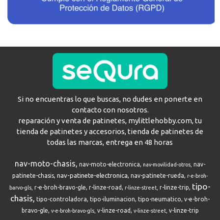
Si no encuentras lo que buscas, no dudes en ponerte en
contacto con nosotros.
reparación y venta de patinetes, mylittlehobby.com, tu
tienda de patinetes y accesorios, tienda de patinetes de
todas las marcas, entrega en 48 horas
nav-moto-chasis
nav-moto-electronica
nav-
nav-movilidad-otros
nav-patinete-electronica
patinete-chasis
nav-patinete-rueda
r-e-broh-
tipo-
r-e-broh-bravo-gle
r-linze-road
r-linze-trip
barvo-gls
r-linze-street
chasis
tipo-controladora
tipo-iluminacion
tipo-neumatico
v-e-broh-
bravo-gle
v-linze-road
v-linze-trip
v-e-broh-bravo-gls
v-linze-street