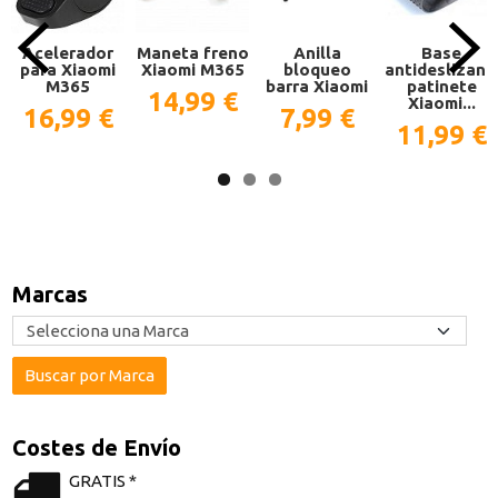
Acelerador
Maneta freno
Anilla
Base
para Xiaomi
Xiaomi M365
bloqueo
antideslizant
M365
barra Xiaomi
patinete
14,99 €
Xiaomi...
16,99 €
7,99 €
11,99 €
Marcas
Costes de Envío
GRATIS *