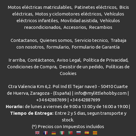
Motos eléctricas matriculables
Patinetes eléctricos
Bicis
eléctricas
Motos y ciclomotores eléctricos
Vehículos
eléctricos infantiles
Movilidad asistida
Vehículos
reacondicionados
Accesorios
Recambios
Contactanos
Quienes somos
Servicio tecnico
Trabaja
con nosotros
formulario
Formulario de Garantía
Ir arriba
Contáctanos
Aviso Legal
Política de Privacidad
Condiciones de Compra
Desistir de un pedido
Políticas de
Cookies
Ctra Valencia Km 6,2. Pol Ind El Tejar nave3 - 50410 Cuarte
de Huerva, Zaragoza - (España) | info@mylittlehobby.com |
+34 642887699
|
+34 642887699
Horario:
de lunes a viernes de 9:00 a 13:00 y de 16:00 a 19:00 |
Tiempo de Entrega:
Entre 2 y 5 dias, segun transporte y
stock.
(*) Precios con Impuestos incluidos