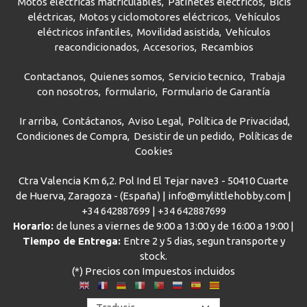
Motos eléctricas matriculables
Patinetes eléctricos
Bicis
eléctricas
Motos y ciclomotores eléctricos
Vehículos
eléctricos infantiles
Movilidad asistida
Vehículos
reacondicionados
Accesorios
Recambios
Contactanos
Quienes somos
Servicio tecnico
Trabaja
con nosotros
formulario
Formulario de Garantía
Ir arriba
Contáctanos
Aviso Legal
Política de Privacidad
Condiciones de Compra
Desistir de un pedido
Políticas de
Cookies
Ctra Valencia Km 6,2. Pol Ind El Tejar nave3 - 50410 Cuarte
de Huerva, Zaragoza - (España) | info@mylittlehobby.com |
+34 642887699
|
+34 642887699
Horario:
de lunes a viernes de 9:00 a 13:00 y de 16:00 a 19:00 |
Tiempo de Entrega:
Entre 2 y 5 dias, segun transporte y
stock.
(*) Precios con Impuestos incluidos