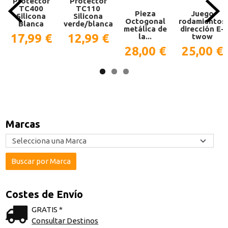
Protector
Protector
TC110
TC400
Pieza
Juego
Silicona
Silicona
Octogonal
rodamientos
verde/blanca
Blanca
metálica de
dirección E-
12,99 €
17,99 €
la...
twow
28,00 €
25,00 €
Marcas
Costes de Envío
GRATIS *
Consultar Destinos