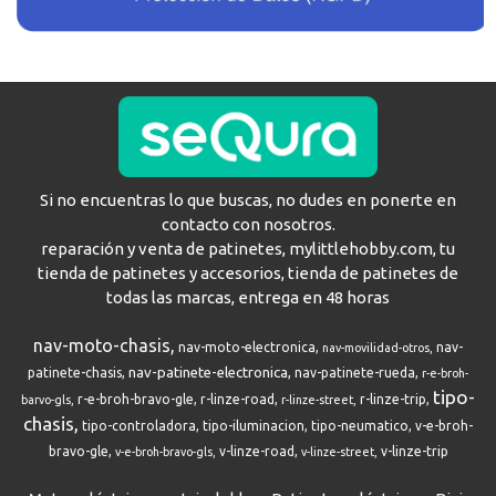
Si no encuentras lo que buscas, no dudes en ponerte en
contacto con nosotros.
reparación y venta de patinetes, mylittlehobby.com, tu
tienda de patinetes y accesorios, tienda de patinetes de
todas las marcas, entrega en 48 horas
nav-moto-chasis
nav-moto-electronica
nav-
nav-movilidad-otros
nav-patinete-electronica
patinete-chasis
nav-patinete-rueda
r-e-broh-
tipo-
r-e-broh-bravo-gle
r-linze-road
r-linze-trip
barvo-gls
r-linze-street
chasis
tipo-controladora
tipo-iluminacion
tipo-neumatico
v-e-broh-
bravo-gle
v-linze-road
v-linze-trip
v-e-broh-bravo-gls
v-linze-street