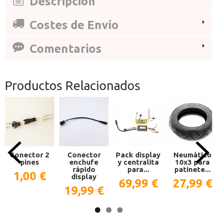
Descripción
Costes de Envío
Comentarios
Productos Relacionados
Conector 2
Conector
Pack display
Neumático
pines
enchufe
y centralita
10x3 para
rápido
para...
patinete...
1,00 €
display
69,99 €
27,99 €
19,99 €