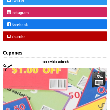
Twitter
Instagram
Facebook
Youtube
Cupones
RecambiosEbroh
-5%