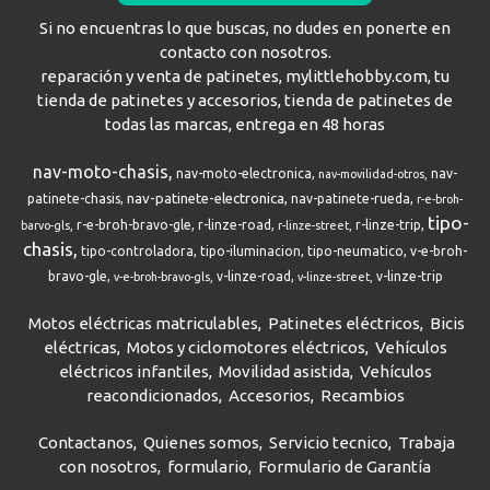
Si no encuentras lo que buscas, no dudes en ponerte en
contacto con nosotros.
reparación y venta de patinetes, mylittlehobby.com, tu
tienda de patinetes y accesorios, tienda de patinetes de
todas las marcas, entrega en 48 horas
nav-moto-chasis
nav-moto-electronica
nav-
nav-movilidad-otros
nav-patinete-electronica
patinete-chasis
nav-patinete-rueda
r-e-broh-
tipo-
r-e-broh-bravo-gle
r-linze-road
r-linze-trip
barvo-gls
r-linze-street
chasis
tipo-controladora
tipo-iluminacion
tipo-neumatico
v-e-broh-
bravo-gle
v-linze-road
v-linze-trip
v-e-broh-bravo-gls
v-linze-street
Motos eléctricas matriculables
Patinetes eléctricos
Bicis
eléctricas
Motos y ciclomotores eléctricos
Vehículos
eléctricos infantiles
Movilidad asistida
Vehículos
reacondicionados
Accesorios
Recambios
Contactanos
Quienes somos
Servicio tecnico
Trabaja
con nosotros
formulario
Formulario de Garantía