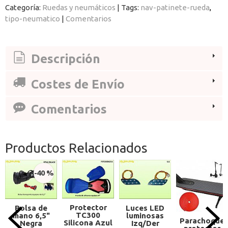
Categoría:
Ruedas y neumáticos
|
Tags:
nav-patinete-rueda
tipo-neumatico
|
Comentarios
Descripción
Costes de Envío
Comentarios
Productos Relacionados
-40 %
Protector
Bolsa de
Luces LED
TC300
mano 6,5"
luminosas
Parachoque
Silicona Azul
Negra
Izq/Der