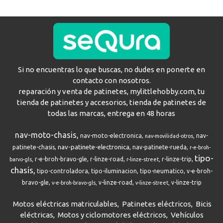
Si no encuentras lo que buscas, no dudes en ponerte en
contacto con nosotros.
reparación y venta de patinetes, mylittlehobby.com, tu
tienda de patinetes y accesorios, tienda de patinetes de
todas las marcas, entrega en 48 horas
nav-moto-chasis
nav-moto-electronica
nav-
nav-movilidad-otros
nav-patinete-electronica
patinete-chasis
nav-patinete-rueda
r-e-broh-
tipo-
r-e-broh-bravo-gle
r-linze-road
r-linze-trip
barvo-gls
r-linze-street
chasis
tipo-controladora
tipo-iluminacion
tipo-neumatico
v-e-broh-
bravo-gle
v-linze-road
v-linze-trip
v-e-broh-bravo-gls
v-linze-street
Motos eléctricas matriculables
Patinetes eléctricos
Bicis
eléctricas
Motos y ciclomotores eléctricos
Vehículos