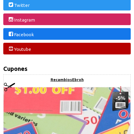
Twitter
Instagram
Facebook
Youtube
Cupones
RecambiosEbroh
-5%