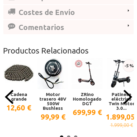
Costes de Envío
Comentarios
Productos Relacionados
-5 %
Cadena
Motor
ZRino
Patinete
grande
trasero 48V
Homologado
eléctrico
500W
DGT
Twin Motor
12,60 €
Bushless
3.0...
699,99 €
99,99 €
1.899,05
1.999,00 €