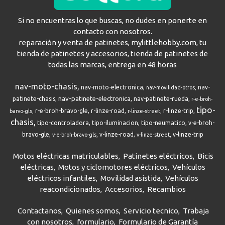
Si no encuentras lo que buscas, no dudes en ponerte en
contacto con nosotros.
reparación y venta de patinetes, mylittlehobby.com, tu
tienda de patinetes y accesorios, tienda de patinetes de
todas las marcas, entrega en 48 horas
nav-moto-chasis
nav-moto-electronica
nav-
nav-movilidad-otros
nav-patinete-electronica
patinete-chasis
nav-patinete-rueda
r-e-broh-
tipo-
r-e-broh-bravo-gle
r-linze-road
r-linze-trip
barvo-gls
r-linze-street
chasis
tipo-controladora
tipo-iluminacion
tipo-neumatico
v-e-broh-
bravo-gle
v-linze-road
v-linze-trip
v-e-broh-bravo-gls
v-linze-street
Motos eléctricas matriculables
Patinetes eléctricos
Bicis
eléctricas
Motos y ciclomotores eléctricos
Vehículos
eléctricos infantiles
Movilidad asistida
Vehículos
reacondicionados
Accesorios
Recambios
Contactanos
Quienes somos
Servicio tecnico
Trabaja
con nosotros
formulario
Formulario de Garantía