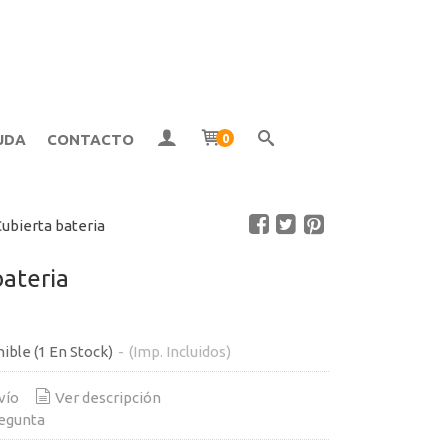
UDA
CONTACTO
0
ubierta bateria
bateria
nible
(1 En Stock)
-
(Imp. Incluidos)
vío
Ver descripción
egunta