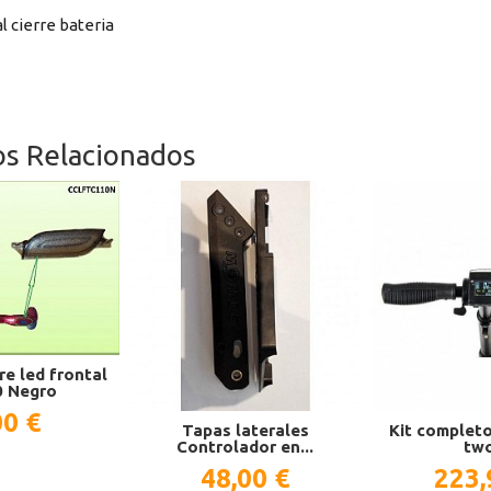
l cierre bateria
os Relacionados
re led frontal
 Negro
00 €
Tapas laterales
Kit completo
Controlador en...
tw
48,00 €
223,