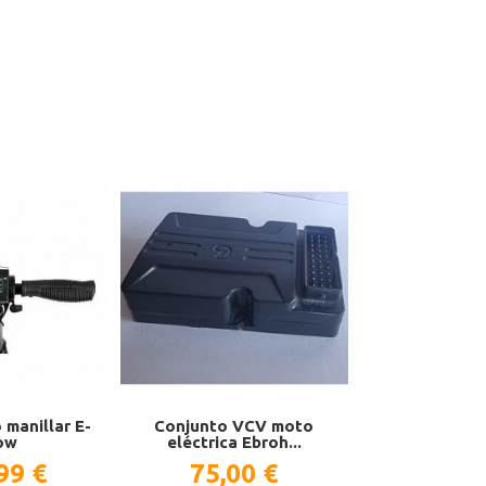
Soporte
14,0
 manillar E-
Conjunto VCV moto
ow
eléctrica Ebroh...
99 €
75,00 €