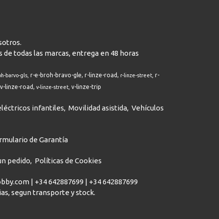
sotros.
s de todas las marcas, entrega en 48 horas
r-e-broh-bravo-gle
r-linze-road
r-
oh-barvo-gls
r-linze-street
v-linze-road
v-linze-trip
v-linze-street
léctricos infantiles
Movilidad asistida
Vehículos
rmulario de Garantía
 un pedido
Políticas de Cookies
hobby.com |
+34 642887699
|
+34 642887699
dias, segun transporte y stock.