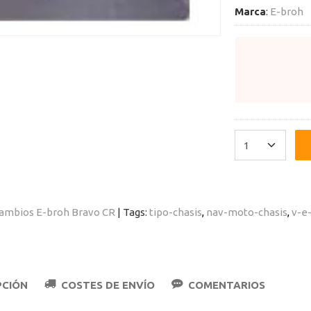
Marca
:
E-broh
ambios E-broh Bravo CR
|
Tags:
tipo-chasis
nav-moto-chasis
v-e
PCIÓN
COSTES DE ENVÍO
COMENTARIOS