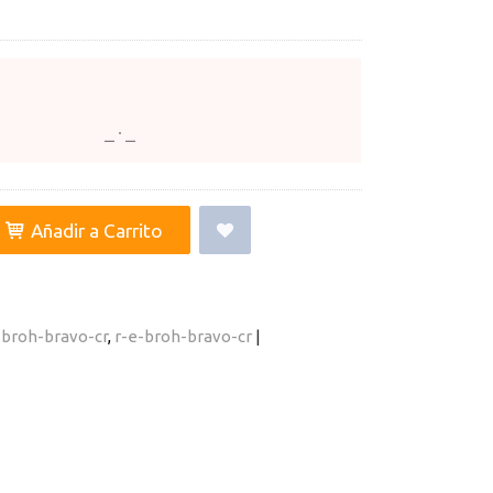
Añadir a Carrito
-broh-bravo-cr
r-e-broh-bravo-cr
|