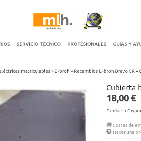
RIOS
SERVICIO TECNICO
PROFESIONALES
GUIAS Y AY
léctricas matriculables
»
E-broh
»
Recambios E-broh Bravo CR
»
C
Cubierta 
18,00 €
Producto Dispo
Costes de en
Hacer una pr