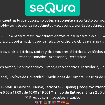
encuentras lo que buscas, no dudes en ponerte en contacto con no
hobby.com, tu tienda de patinetes y accesorios, tienda de patinete
nav-patinete-electronica
nav-patinete-chasis
nav-patinete-rueda
d-otros
r-e-br
roladora
tipo-iluminacion
tipo-neumatico
v-e-broh-bravo-gle
v-e-broh-bravo-gls
icos
Bicis eléctricas
Motos y ciclomotores eléctricos
Vehículos e
reacondicionados
Accesorios
Recambios
nes somos
Servicio tecnico
Trabaja con nosotros
formulario
Fo
Legal
Política de Privacidad
Condiciones de Compra
Desistir de
ve3 - 50410 Cuarte de Huerva, Zaragoza - (España) | info@mylittle
e 9:00 a 13:00 y de 16:00 a 19:00 |
Tiempo de Entrega:
Entre 2 y 5 
(*) Precios con Impuestos incluidos