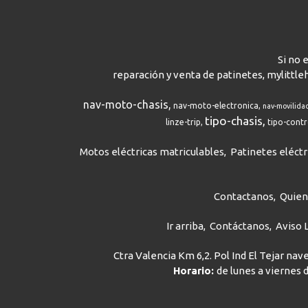
Si no 
reparación y venta de patinetes, mylittle
nav-moto-chasis
nav-moto-electronica
nav-movilida
tipo-chasis
linze-trip
tipo-cont
Motos eléctricas matriculables
Patinetes eléctr
Contactanos
Quie
Ir arriba
Contáctanos
Aviso 
Ctra Valencia Km 6,2. Pol Ind El Tejar na
Horario:
de lunes a viernes d