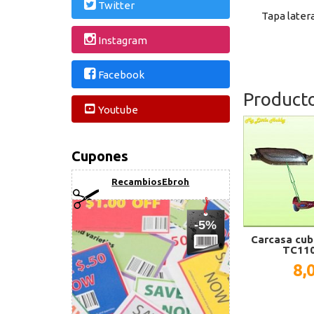
Twitter
Tapa latera
Instagram
Facebook
Product
Youtube
Cupones
RecambiosEbroh
-5%
Carcasa cub
TC110
8,