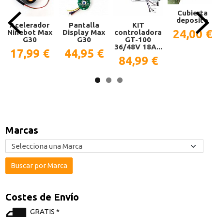
Cubierta
deposito
Acelerador
Pantalla
KIT
24,00 €
Ninebot Max
Display Max
controladora
G30
G30
GT-100
36/48V 18A...
17,99 €
44,95 €
84,99 €
Marcas
Costes de Envío
GRATIS *