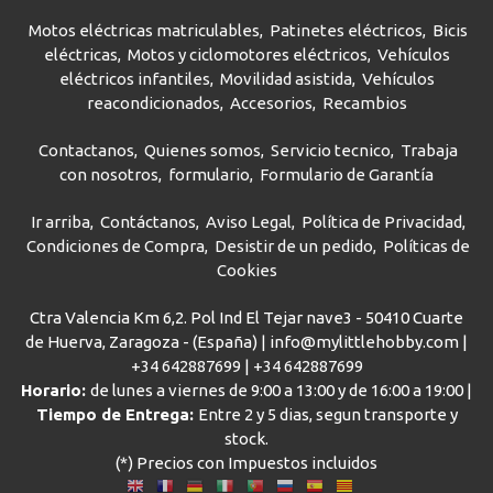
Motos eléctricas matriculables
Patinetes eléctricos
Bicis
eléctricas
Motos y ciclomotores eléctricos
Vehículos
eléctricos infantiles
Movilidad asistida
Vehículos
reacondicionados
Accesorios
Recambios
Contactanos
Quienes somos
Servicio tecnico
Trabaja
con nosotros
formulario
Formulario de Garantía
Ir arriba
Contáctanos
Aviso Legal
Política de Privacidad
Condiciones de Compra
Desistir de un pedido
Políticas de
Cookies
Ctra Valencia Km 6,2. Pol Ind El Tejar nave3 - 50410 Cuarte
de Huerva, Zaragoza - (España) | info@mylittlehobby.com |
+34 642887699
|
+34 642887699
Horario:
de lunes a viernes de 9:00 a 13:00 y de 16:00 a 19:00 |
Tiempo de Entrega:
Entre 2 y 5 dias, segun transporte y
stock.
(*) Precios con Impuestos incluidos