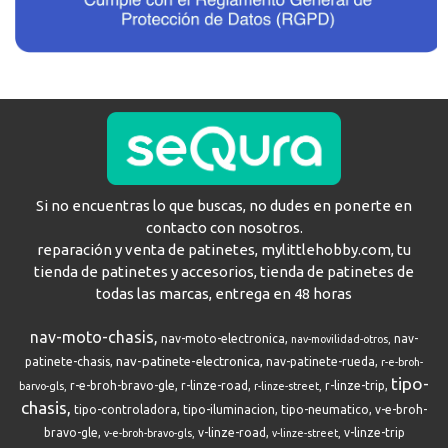
Si no encuentras lo que buscas, no dudes en ponerte en
contacto con nosotros.
reparación y venta de patinetes, mylittlehobby.com, tu
tienda de patinetes y accesorios, tienda de patinetes de
todas las marcas, entrega en 48 horas
nav-moto-chasis
nav-moto-electronica
nav-
nav-movilidad-otros
nav-patinete-electronica
patinete-chasis
nav-patinete-rueda
r-e-broh-
tipo-
r-e-broh-bravo-gle
r-linze-road
r-linze-trip
barvo-gls
r-linze-street
chasis
tipo-controladora
tipo-iluminacion
tipo-neumatico
v-e-broh-
bravo-gle
v-linze-road
v-linze-trip
v-e-broh-bravo-gls
v-linze-street