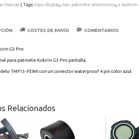
as marcas
|
Tags:
tipo-display
nav-patinete-electronica
v-kukirin
PCIÓN
COSTES DE ENVÍO
COMENTARIOS
kirin G3 Pro
nal para patinete Kukirin G3 Pro pantalla
delo TMF13-FEIMI con un conector waterproof 4 pin color azul
os Relacionados