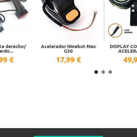
te derecho/
Acelerador Ninebot Max
D​ISPLAY C
erdo...
G30
ACELER
99 €
17,99 €
49,