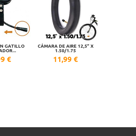
ON GATILLO
CÁMARA DE AIRE 12,5” X
Rueda maciza 
ADOR...
1.50/1.75
10×2,125
99 €
11,99 €
29,9