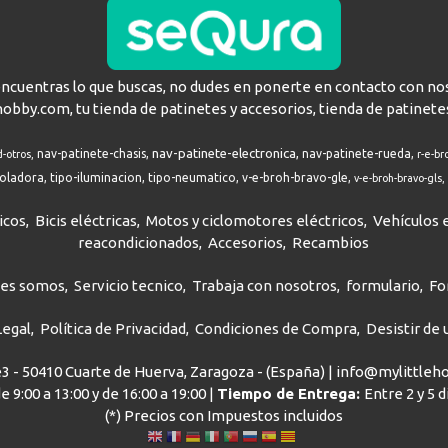
encuentras lo que buscas, no dudes en ponerte en contacto con no
hobby.com, tu tienda de patinetes y accesorios, tienda de patinete
nav-patinete-electronica
nav-patinete-chasis
nav-patinete-rueda
d-otros
r-e-br
roladora
tipo-iluminacion
tipo-neumatico
v-e-broh-bravo-gle
v-e-broh-bravo-gls
icos
Bicis eléctricas
Motos y ciclomotores eléctricos
Vehículos e
reacondicionados
Accesorios
Recambios
nes somos
Servicio tecnico
Trabaja con nosotros
formulario
Fo
Legal
Política de Privacidad
Condiciones de Compra
Desistir de
ve3 - 50410 Cuarte de Huerva, Zaragoza - (España) | info@mylittle
e 9:00 a 13:00 y de 16:00 a 19:00 |
Tiempo de Entrega:
Entre 2 y 5 
(*) Precios con Impuestos incluidos