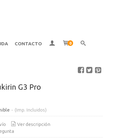
UDA
CONTACTO
0
kirin G3 Pro
nible
-
(Imp. Incluidos)
vío
Ver descripción
egunta