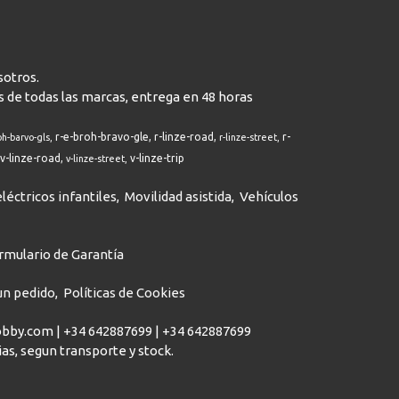
sotros.
s de todas las marcas, entrega en 48 horas
r-e-broh-bravo-gle
r-linze-road
r-
oh-barvo-gls
r-linze-street
v-linze-road
v-linze-trip
v-linze-street
léctricos infantiles
Movilidad asistida
Vehículos
rmulario de Garantía
 un pedido
Políticas de Cookies
hobby.com |
+34 642887699
|
+34 642887699
dias, segun transporte y stock.