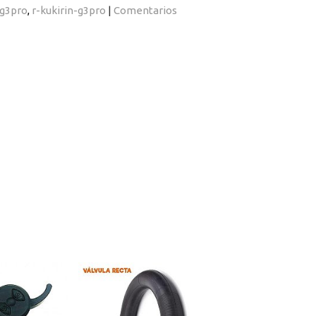
-g3pro
r-kukirin-g3pro
|
Comentarios