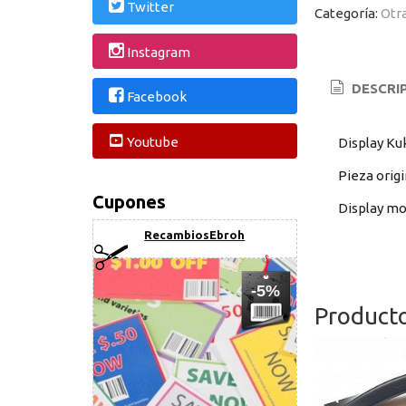
Twitter
Categoría:
Otr
Instagram
DESCRI
Facebook
Youtube
Display Ku
Pieza origi
Cupones
Display mo
RecambiosEbroh
-5%
Product