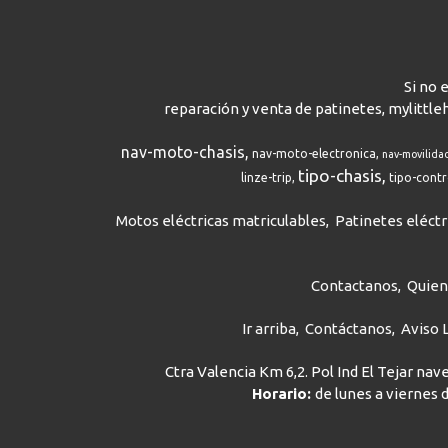
Si no 
reparación y venta de patinetes, mylittle
nav-moto-chasis
nav-moto-electronica
nav-movilida
tipo-chasis
linze-trip
tipo-cont
Motos eléctricas matriculables
Patinetes eléctr
Contactanos
Quie
Ir arriba
Contáctanos
Aviso 
Ctra Valencia Km 6,2. Pol Ind El Tejar na
Horario:
de lunes a viernes d