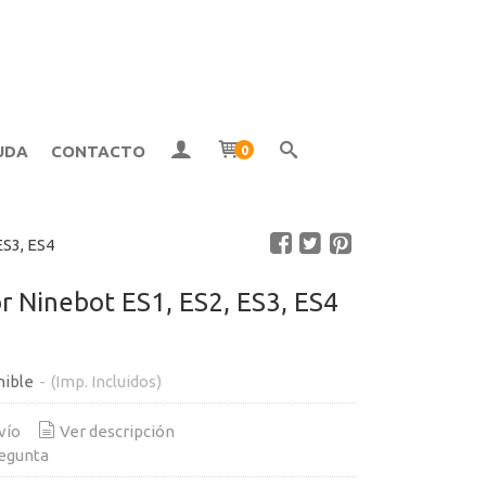
UDA
CONTACTO
0
ES3, ES4
r Ninebot ES1, ES2, ES3, ES4
nible
-
(Imp. Incluidos)
vío
Ver descripción
egunta