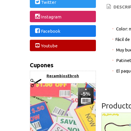
Twitter
DESCRI
Instagram
Color: 
Facebook
Fácil de 
Youtube
Muy bue
Patinet
Cupones
El paqu
RecambiosEbroh
-5%
Product