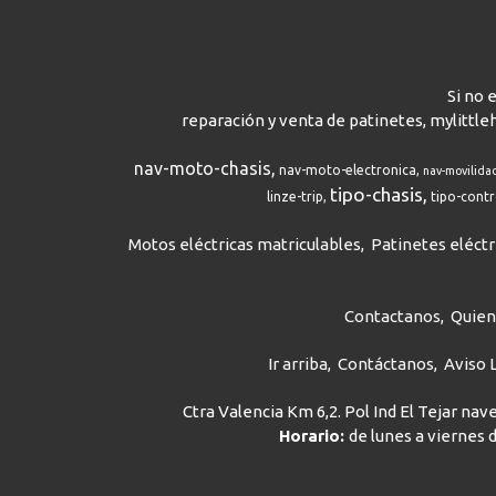
Si no 
reparación y venta de patinetes, mylittle
nav-moto-chasis
nav-moto-electronica
nav-movilida
tipo-chasis
linze-trip
tipo-cont
Motos eléctricas matriculables
Patinetes eléctr
Contactanos
Quie
Ir arriba
Contáctanos
Aviso 
Ctra Valencia Km 6,2. Pol Ind El Tejar na
Horario:
de lunes a viernes d