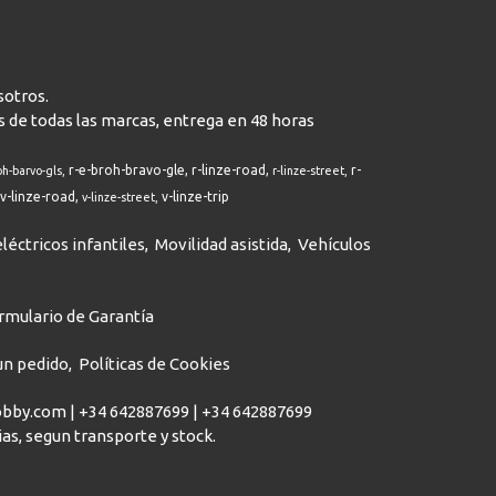
sotros.
s de todas las marcas, entrega en 48 horas
r-e-broh-bravo-gle
r-linze-road
r-
oh-barvo-gls
r-linze-street
v-linze-road
v-linze-trip
v-linze-street
léctricos infantiles
Movilidad asistida
Vehículos
rmulario de Garantía
 un pedido
Políticas de Cookies
hobby.com |
+34 642887699
|
+34 642887699
dias, segun transporte y stock.