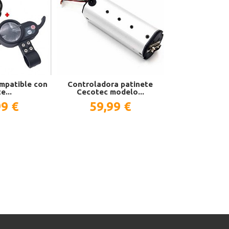
ompatible con
Controladora patinete
Display comp
e...
Cecotec modelo...
SkateFla
99 €
59,99 €
59,9