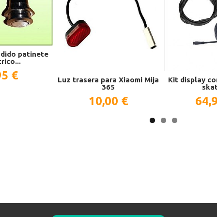
dido patinete
rico...
95 €
Luz trasera para Xiaomi Mija
Kit display c
365​
skat
10,00 €
64,