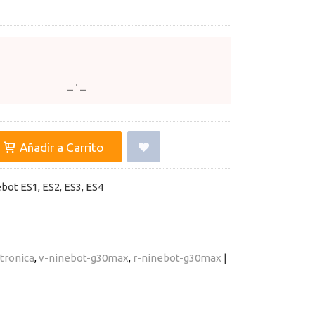
Añadir a Carrito
bot ES1, ES2, ES3, ES4
tronica
v-ninebot-g30max
r-ninebot-g30max
|