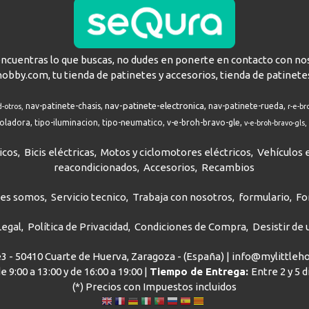
encuentras lo que buscas, no dudes en ponerte en contacto con no
hobby.com, tu tienda de patinetes y accesorios, tienda de patinete
nav-patinete-electronica
nav-patinete-chasis
nav-patinete-rueda
d-otros
r-e-br
roladora
tipo-iluminacion
tipo-neumatico
v-e-broh-bravo-gle
v-e-broh-bravo-gls
icos
Bicis eléctricas
Motos y ciclomotores eléctricos
Vehículos e
reacondicionados
Accesorios
Recambios
nes somos
Servicio tecnico
Trabaja con nosotros
formulario
Fo
Legal
Política de Privacidad
Condiciones de Compra
Desistir de
ve3 - 50410 Cuarte de Huerva, Zaragoza - (España) | info@mylittle
e 9:00 a 13:00 y de 16:00 a 19:00 |
Tiempo de Entrega:
Entre 2 y 5 
(*) Precios con Impuestos incluidos