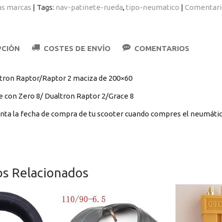
as marcas
|
Tags:
nav-patinete-rueda
tipo-neumatico
|
Comentari
PCIÓN
COSTES DE ENVÍO
COMENTARIOS
tron Raptor/Raptor 2 maciza de 200×60
 con Zero 8/ Dualtron Raptor 2/Grace 8
nta la fecha de compra de tu scooter cuando compres el neumátic
os Relacionados