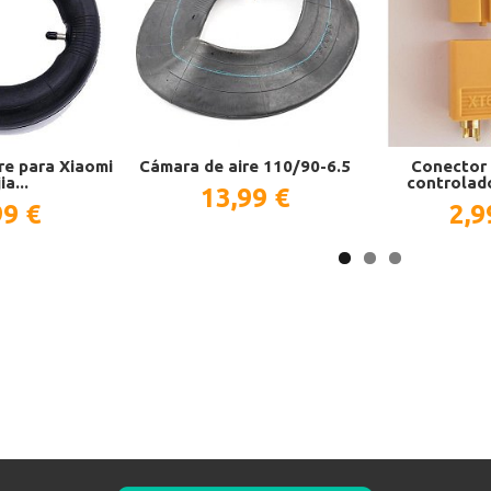
re para Xiaomi
Cámara de aire 110/90-6.5
Conector 
ia...
controlad
13,99 €
99 €
2,9