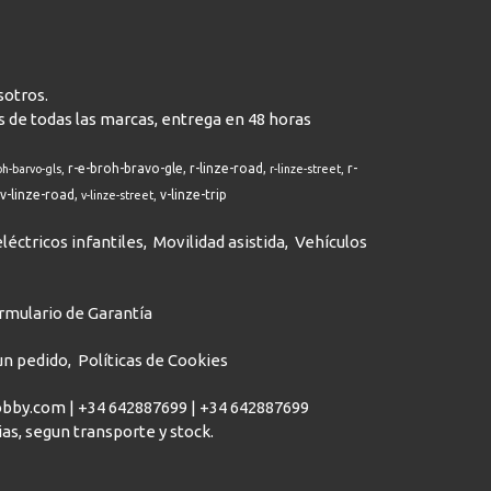
sotros.
s de todas las marcas, entrega en 48 horas
r-e-broh-bravo-gle
r-linze-road
r-
oh-barvo-gls
r-linze-street
v-linze-road
v-linze-trip
v-linze-street
léctricos infantiles
Movilidad asistida
Vehículos
rmulario de Garantía
 un pedido
Políticas de Cookies
hobby.com |
+34 642887699
|
+34 642887699
dias, segun transporte y stock.