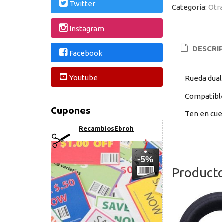
Twitter
Categoría:
Otr
Instagram
DESCRI
Facebook
Youtube
Rueda dual
Compatible
Cupones
Ten en cue
RecambiosEbroh
-5%
Product