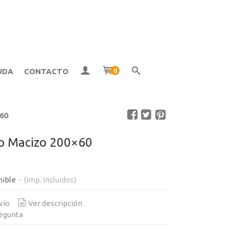
UDA
CONTACTO
0
×60
Neumático Macizo 200×60
nible
-
(Imp. Incluidos)
vío
Ver descripción
egunta