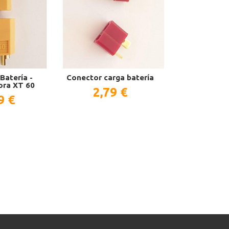
Batería -
Conector carga batería
Neumático 80
ora XT 60
Cityr
2,79 €
9 €
34,9