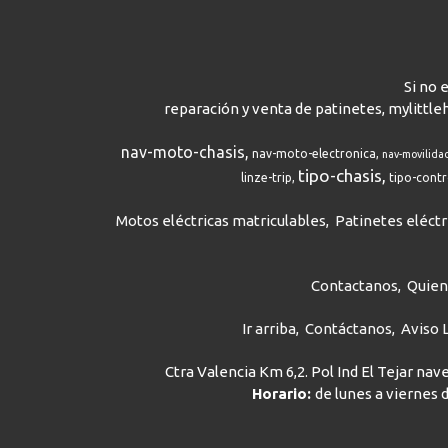
Si no 
reparación y venta de patinetes, mylittle
nav-moto-chasis
nav-moto-electronica
nav-movilida
tipo-chasis
linze-trip
tipo-cont
Motos eléctricas matriculables
Patinetes eléctr
Contactanos
Quie
Ir arriba
Contáctanos
Aviso 
Ctra Valencia Km 6,2. Pol Ind El Tejar na
Horario:
de lunes a viernes d