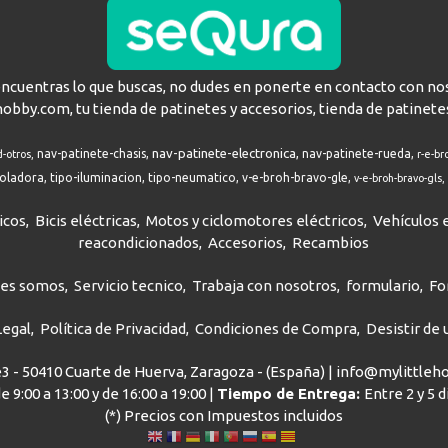
encuentras lo que buscas, no dudes en ponerte en contacto con no
hobby.com, tu tienda de patinetes y accesorios, tienda de patinete
nav-patinete-electronica
nav-patinete-chasis
nav-patinete-rueda
d-otros
r-e-br
roladora
tipo-iluminacion
tipo-neumatico
v-e-broh-bravo-gle
v-e-broh-bravo-gls
icos
Bicis eléctricas
Motos y ciclomotores eléctricos
Vehículos e
reacondicionados
Accesorios
Recambios
nes somos
Servicio tecnico
Trabaja con nosotros
formulario
Fo
Legal
Política de Privacidad
Condiciones de Compra
Desistir de
ve3 - 50410 Cuarte de Huerva, Zaragoza - (España) | info@mylittle
e 9:00 a 13:00 y de 16:00 a 19:00 |
Tiempo de Entrega:
Entre 2 y 5 
(*) Precios con Impuestos incluidos