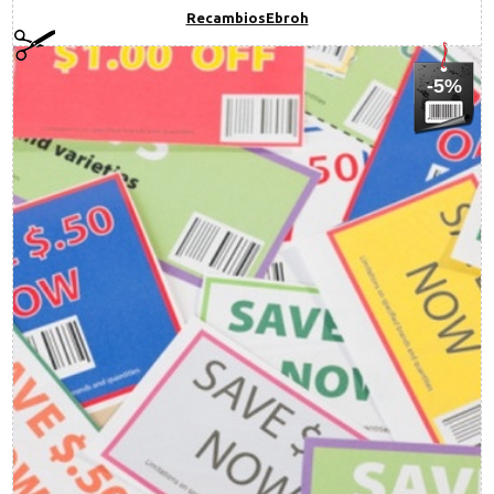
RecambiosEbroh
-5%