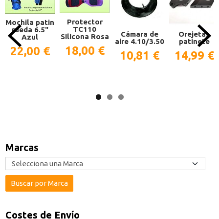
Protector
Mochila patin
TC110
rueda 6.5"
Cámara de
Orejetas
Silicona Rosa
Azul
aire 4.10/3.50
patinete
18,00 €
22,00 €
10,81 €
14,99 €
Marcas
Costes de Envío