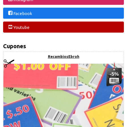
Facebook
Youtube
Cupones
RecambiosEbroh
-5%