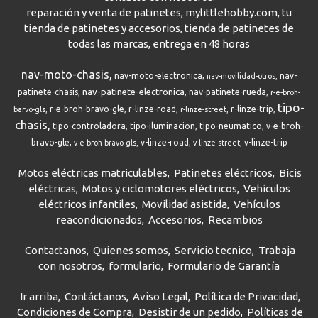
reparación y venta de patinetes, mylittlehobby.com, tu
tienda de patinetes y accesorios, tienda de patinetes de
todas las marcas, entrega en 48 horas
nav-moto-chasis
nav-moto-electronica
nav-
nav-movilidad-otros
nav-patinete-electronica
patinete-chasis
nav-patinete-rueda
r-e-broh-
tipo-
r-e-broh-bravo-gle
r-linze-road
r-linze-trip
barvo-gls
r-linze-street
chasis
tipo-controladora
tipo-iluminacion
tipo-neumatico
v-e-broh-
bravo-gle
v-linze-road
v-linze-trip
v-e-broh-bravo-gls
v-linze-street
Motos eléctricas matriculables
Patinetes eléctricos
Bicis
eléctricas
Motos y ciclomotores eléctricos
Vehículos
eléctricos infantiles
Movilidad asistida
Vehículos
reacondicionados
Accesorios
Recambios
Contactanos
Quienes somos
Servicio tecnico
Trabaja
con nosotros
formulario
Formulario de Garantía
Ir arriba
Contáctanos
Aviso Legal
Política de Privacidad
Condiciones de Compra
Desistir de un pedido
Políticas de