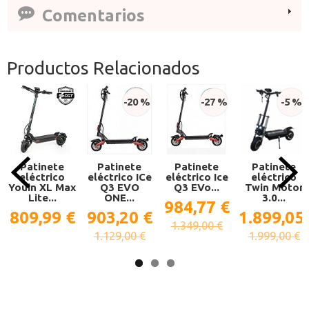
Comentarios
Productos Relacionados
-20 %
-27 %
-5 %
Patinete
Patinete
Patinete
Patinete
eléctrico
eléctrico ICe
eléctrico Ice
eléctrico
Youin XL Max
Q3 EVO
Q3 EVo...
Twin Motor
Lite...
ONE...
3.0...
984,77 €
809,99 €
903,20 €
1.899,05
1.349,00 €
1.129,00 €
1.999,00 €