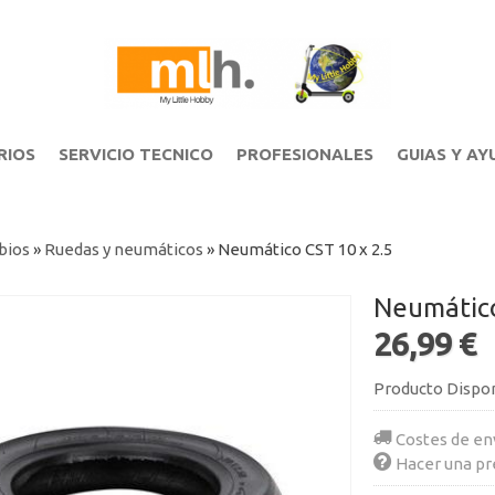
RIOS
SERVICIO TECNICO
PROFESIONALES
GUIAS Y AY
bios
»
Ruedas y neumáticos
»
Neumático CST 10 x 2.5
Neumático
26,99 €
Producto Dispo
Costes de en
Hacer una pr