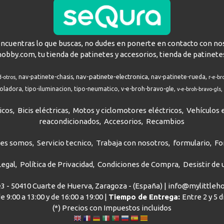
encuentras lo que buscas, no dudes en ponerte en contacto con no
hobby.com, tu tienda de patinetes y accesorios, tienda de patinete
nav-patinete-electronica
nav-patinete-chasis
nav-patinete-rueda
d-otros
r-e-br
roladora
tipo-iluminacion
tipo-neumatico
v-e-broh-bravo-gle
v-e-broh-bravo-gls
icos
Bicis eléctricas
Motos y ciclomotores eléctricos
Vehículos e
reacondicionados
Accesorios
Recambios
nes somos
Servicio tecnico
Trabaja con nosotros
formulario
Fo
Legal
Política de Privacidad
Condiciones de Compra
Desistir de
ve3 - 50410 Cuarte de Huerva, Zaragoza - (España) | info@mylittle
e 9:00 a 13:00 y de 16:00 a 19:00 |
Tiempo de Entrega:
Entre 2 y 5 
(*) Precios con Impuestos incluidos