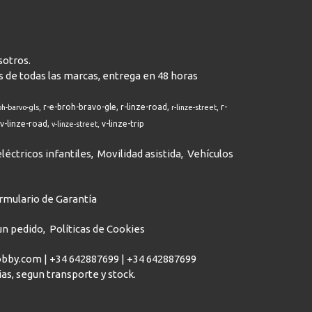
sotros.
s de todas las marcas, entrega en 48 horas
r-e-broh-bravo-gle
r-linze-road
r-
oh-barvo-gls
r-linze-street
v-linze-road
v-linze-trip
v-linze-street
léctricos infantiles
Movilidad asistida
Vehículos
rmulario de Garantía
 un pedido
Políticas de Cookies
hobby.com |
+34 642887699
|
+34 642887699
dias, segun transporte y stock.