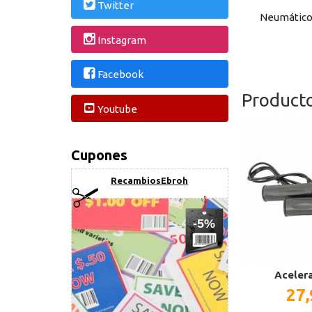
Twitter
Neumático 
Instagram
Facebook
Product
Youtube
Cupones
RecambiosEbroh
-5%
Aceler
27,