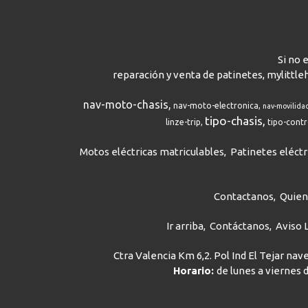
Si no 
reparación y venta de patinetes, mylittle
nav-moto-chasis
nav-moto-electronica
nav-movilida
tipo-chasis
linze-trip
tipo-cont
Motos eléctricas matriculables
Patinetes eléctr
Contactanos
Quie
Ir arriba
Contáctanos
Aviso 
Ctra Valencia Km 6,2. Pol Ind El Tejar na
Horario:
de lunes a viernes d