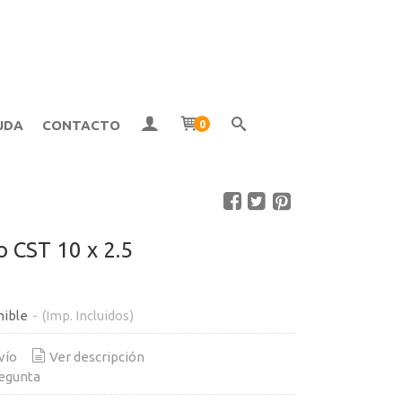
UDA
CONTACTO
0
 CST 10 x 2.5
nible
-
(Imp. Incluidos)
vío
Ver descripción
egunta