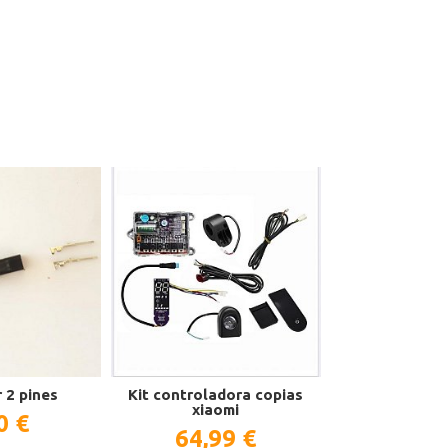
 2 pines
Kit controladora copias
Neumático 1
xiaomi
Xiaomi M3
0 €
64,99 €
13,9