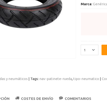
Marca
:
Genéric
das y neumáticos
|
Tags:
nav-patinete-rueda
tipo-neumatico
|
Co
PCIÓN
COSTES DE ENVÍO
COMENTARIOS