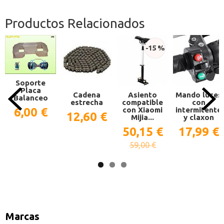
Productos Relacionados
-15 %
Soporte
Placa
Cadena
Asiento
Mando luces
Balanceo
estrecha
compatible
con
6,00 €
con Xiaomi
intermitente
12,60 €
Mijia...
y claxon
50,15 €
17,99 €
59,00 €
Marcas