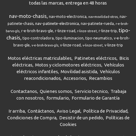
todas las marcas, entrega en 48 horas
nav-moto-chasis
nav-moto-electronica
nav-
nav-movilidad-otros
nav-patinete-electronica
patinete-chasis
nav-patinete-rueda
r-e-broh-
tipo-
r-e-broh-bravo-gle
r-linze-road
r-linze-trip
barvo-gls
r-linze-street
chasis
tipo-controladora
tipo-iluminacion
tipo-neumatico
v-e-broh-
bravo-gle
v-linze-road
v-linze-trip
v-e-broh-bravo-gls
v-linze-street
Motos eléctricas matriculables
Patinetes eléctricos
Bicis
eléctricas
Motos y ciclomotores eléctricos
Vehículos
eléctricos infantiles
Movilidad asistida
Vehículos
reacondicionados
Accesorios
Recambios
Contactanos
Quienes somos
Servicio tecnico
Trabaja
con nosotros
formulario
Formulario de Garantía
Ir arriba
Contáctanos
Aviso Legal
Política de Privacidad
Condiciones de Compra
Desistir de un pedido
Políticas de
Cookies