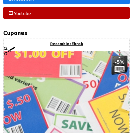
Youtube
Cupones
RecambiosEbroh
-5%