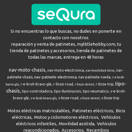
Si no encuentras lo que buscas, no dudes en ponerte en
contacto con nosotros.
reparación y venta de patinetes, mylittlehobby.com, tu
tienda de patinetes y accesorios, tienda de patinetes de
todas las marcas, entrega en 48 horas
nav-moto-chasis
nav-moto-electronica
nav-
nav-movilidad-otros
nav-patinete-electronica
patinete-chasis
nav-patinete-rueda
r-e-broh-
tipo-
r-e-broh-bravo-gle
r-linze-road
r-linze-trip
barvo-gls
r-linze-street
chasis
tipo-controladora
tipo-iluminacion
tipo-neumatico
v-e-broh-
bravo-gle
v-linze-road
v-linze-trip
v-e-broh-bravo-gls
v-linze-street
Motos eléctricas matriculables
Patinetes eléctricos
Bicis
eléctricas
Motos y ciclomotores eléctricos
Vehículos
eléctricos infantiles
Movilidad asistida
Vehículos
reacondicionados
Accesorios
Recambios