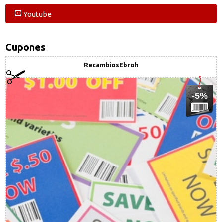
Youtube
Cupones
RecambiosEbroh
-5%