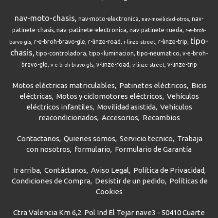
nav-moto-chasis
nav-moto-electronica
nav-
nav-movilidad-otros
nav-patinete-electronica
patinete-chasis
nav-patinete-rueda
r-e-broh-
tipo-
r-e-broh-bravo-gle
r-linze-road
r-linze-trip
barvo-gls
r-linze-street
chasis
tipo-controladora
tipo-iluminacion
tipo-neumatico
v-e-broh-
bravo-gle
v-linze-road
v-linze-trip
v-e-broh-bravo-gls
v-linze-street
Motos eléctricas matriculables
Patinetes eléctricos
Bicis
eléctricas
Motos y ciclomotores eléctricos
Vehículos
eléctricos infantiles
Movilidad asistida
Vehículos
reacondicionados
Accesorios
Recambios
Contactanos
Quienes somos
Servicio tecnico
Trabaja
con nosotros
formulario
Formulario de Garantía
Ir arriba
Contáctanos
Aviso Legal
Política de Privacidad
Condiciones de Compra
Desistir de un pedido
Políticas de
Cookies
Ctra Valencia Km 6,2. Pol Ind El Tejar nave3 - 50410 Cuarte