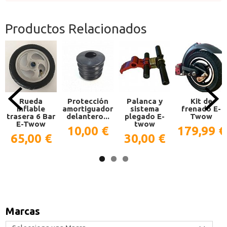
Productos Relacionados
Rueda
Protección
Palanca y
Kit de
inflable
amortiguador
sistema
frenado E-
trasera 6 Bar
delantero...
plegado E-
Twow
E-Twow
twow
10,00 €
179,99 €
65,00 €
30,00 €
Marcas