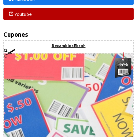
Youtube
Cupones
RecambiosEbroh
-5%