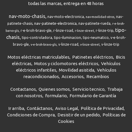
todas las marcas, entrega en 48 horas
nav-moto-chasis
nav-moto-electronica
nav-
nav-movilidad-otros
nav-patinete-electronica
patinete-chasis
nav-patinete-rueda
r-e-broh-
tipo-
r-e-broh-bravo-gle
r-linze-road
r-linze-trip
barvo-gls
r-linze-street
chasis
tipo-controladora
tipo-iluminacion
tipo-neumatico
v-e-broh-
bravo-gle
v-linze-road
v-linze-trip
v-e-broh-bravo-gls
v-linze-street
Motos eléctricas matriculables
Patinetes eléctricos
Bicis
eléctricas
Motos y ciclomotores eléctricos
Vehículos
eléctricos infantiles
Movilidad asistida
Vehículos
reacondicionados
Accesorios
Recambios
Contactanos
Quienes somos
Servicio tecnico
Trabaja
con nosotros
formulario
Formulario de Garantía
Ir arriba
Contáctanos
Aviso Legal
Política de Privacidad
Condiciones de Compra
Desistir de un pedido
Políticas de
Cookies