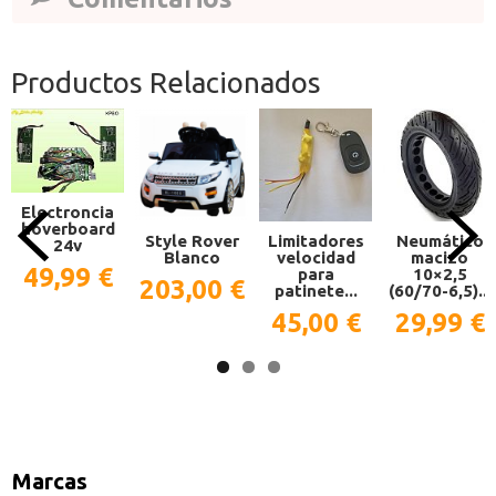
Productos Relacionados
Electroncia
hoverboard
Style Rover
Limitadores
Neumático
24v
Blanco
velocidad
macizo
49,99 €
para
10×2,5
203,00 €
patinete...
(60/70-6,5)...
45,00 €
29,99 €
Marcas