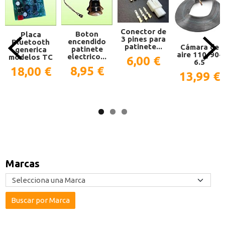
Conector de
Boton
Placa
3 pines para
encendido
Bluetooth
patinete...
Cámara de
patinete
generica
aire 110/90-
electrico...
modelos TC
6,00 €
6.5
8,95 €
18,00 €
13,99 €
Marcas