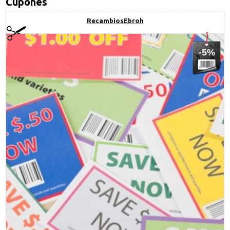
Cupones
RecambiosEbroh
-5%