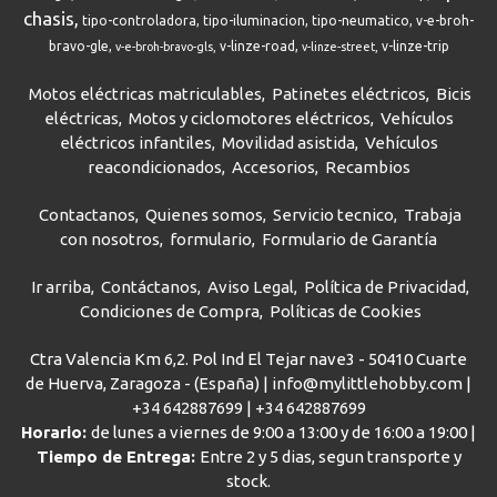
chasis
tipo-controladora
tipo-iluminacion
tipo-neumatico
v-e-broh-
bravo-gle
v-linze-road
v-linze-trip
v-e-broh-bravo-gls
v-linze-street
Motos eléctricas matriculables
Patinetes eléctricos
Bicis
eléctricas
Motos y ciclomotores eléctricos
Vehículos
eléctricos infantiles
Movilidad asistida
Vehículos
reacondicionados
Accesorios
Recambios
Contactanos
Quienes somos
Servicio tecnico
Trabaja
con nosotros
formulario
Formulario de Garantía
Ir arriba
Contáctanos
Aviso Legal
Política de Privacidad
Condiciones de Compra
Políticas de Cookies
Ctra Valencia Km 6,2. Pol Ind El Tejar nave3 - 50410 Cuarte
de Huerva, Zaragoza - (España) | info@mylittlehobby.com |
+34 642887699
|
+34 642887699
Horario:
de lunes a viernes de 9:00 a 13:00 y de 16:00 a 19:00 |
Tiempo de Entrega:
Entre 2 y 5 dias, segun transporte y
stock.