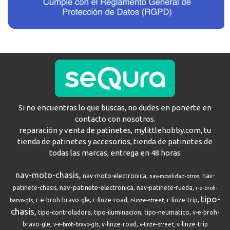
Si no encuentras lo que buscas, no dudes en ponerte en
contacto con nosotros.
reparación y venta de patinetes, mylittlehobby.com, tu
tienda de patinetes y accesorios, tienda de patinetes de
todas las marcas, entrega en 48 horas
nav-moto-chasis
nav-moto-electronica
nav-
nav-movilidad-otros
nav-patinete-electronica
patinete-chasis
nav-patinete-rueda
r-e-broh-
tipo-
r-e-broh-bravo-gle
r-linze-road
r-linze-trip
barvo-gls
r-linze-street
chasis
tipo-controladora
tipo-iluminacion
tipo-neumatico
v-e-broh-
bravo-gle
v-linze-road
v-linze-trip
v-e-broh-bravo-gls
v-linze-street