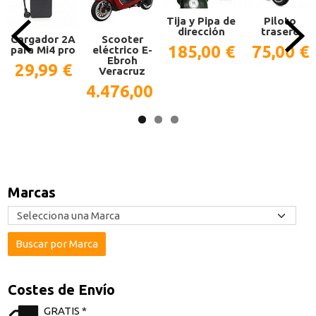
Tija y Pipa de
Piloto
dirección
trasero
Cargador 2A
Scooter
185,00 €
75,00 €
para Mi4 pro
eléctrico E-
Ebroh
29,99 €
Veracruz
4.476,00 €
Marcas
Costes de Envío
GRATIS *