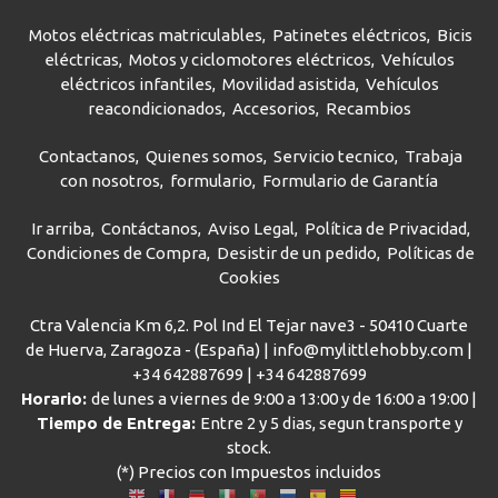
Motos eléctricas matriculables
Patinetes eléctricos
Bicis
eléctricas
Motos y ciclomotores eléctricos
Vehículos
eléctricos infantiles
Movilidad asistida
Vehículos
reacondicionados
Accesorios
Recambios
Contactanos
Quienes somos
Servicio tecnico
Trabaja
con nosotros
formulario
Formulario de Garantía
Ir arriba
Contáctanos
Aviso Legal
Política de Privacidad
Condiciones de Compra
Desistir de un pedido
Políticas de
Cookies
Ctra Valencia Km 6,2. Pol Ind El Tejar nave3 - 50410 Cuarte
de Huerva, Zaragoza - (España) | info@mylittlehobby.com |
+34 642887699
|
+34 642887699
Horario:
de lunes a viernes de 9:00 a 13:00 y de 16:00 a 19:00 |
Tiempo de Entrega:
Entre 2 y 5 dias, segun transporte y
stock.
(*) Precios con Impuestos incluidos