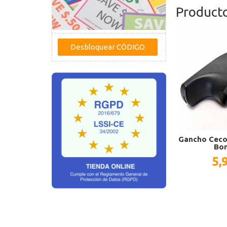
Product
Gancho Cecot
Bon
5,