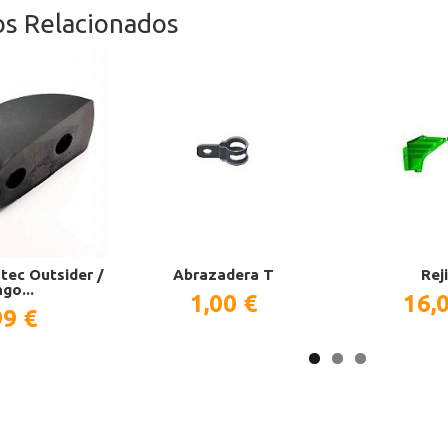
os Relacionados
ec Outsider /
Abrazadera T
Reji
go...
1,00 €
16,
99 €