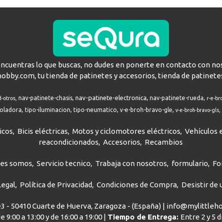
encuentras lo que buscas, no dudes en ponerte en contacto con no
hobby.com, tu tienda de patinetes y accesorios, tienda de patinete
nav-patinete-electronica
nav-patinete-chasis
nav-patinete-rueda
d-otros
r-e-br
roladora
tipo-iluminacion
tipo-neumatico
v-e-broh-bravo-gle
v-e-broh-bravo-gls
icos
Bicis eléctricas
Motos y ciclomotores eléctricos
Vehículos e
reacondicionados
Accesorios
Recambios
nes somos
Servicio tecnico
Trabaja con nosotros
formulario
Fo
Legal
Política de Privacidad
Condiciones de Compra
Desistir de
ve3 - 50410 Cuarte de Huerva, Zaragoza - (España) | info@mylittle
e 9:00 a 13:00 y de 16:00 a 19:00 |
Tiempo de Entrega:
Entre 2 y 5 