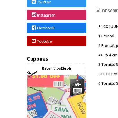
Twitter
DESCRI
Instagram
F4 CONJU
Facebook
1 Frontal
Youtube
2 Frontal, 
4 Clip 4.2
Cupones
3 Tornillo
RecambiosEbroh
5 Luz de e
6 Tornillo
-5%