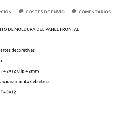
PCIÓN
COSTES DE ENVÍO
COMENTARIOS
NTO DE MOLDURA DEL PANEL FRONTAL
partes decorativas
mm
 ST4.2X12 Clip 4.2mm
stacionamiento delantera
 ST4.8X12