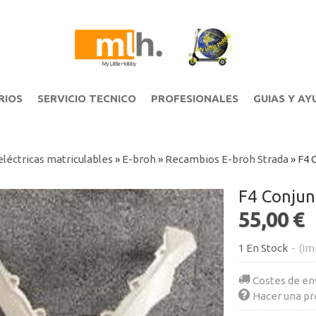
RIOS
SERVICIO TECNICO
PROFESIONALES
GUIAS Y AY
léctricas matriculables
»
E-broh
»
Recambios E-broh Strada
»
F4 
F4 Conjun
55,00 €
1 En Stock
-
(Im
Costes de en
Hacer una pr