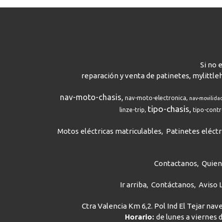
Si no 
reparación y venta de patinetes, mylittle
nav-moto-chasis
nav-moto-electronica
nav-movilida
tipo-chasis
linze-trip
tipo-cont
Motos eléctricas matriculables
Patinetes eléctr
Contactanos
Quie
Ir arriba
Contáctanos
Aviso 
Ctra Valencia Km 6,2. Pol Ind El Tejar na
Horario:
de lunes a viernes d