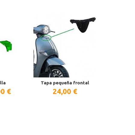
lla
Tapa pequeña frontal
Guarda-barros
Linze Roa
00 €
24,00 €
48,0