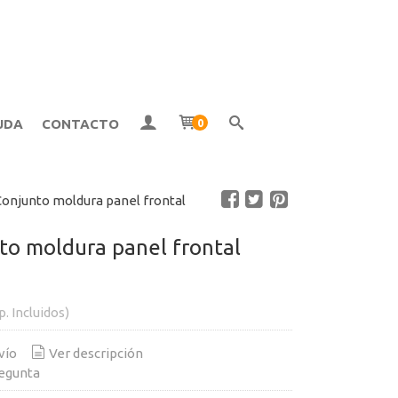
UDA
CONTACTO
0
Conjunto moldura panel frontal
to moldura panel frontal
p. Incluidos)
vío
Ver descripción
egunta