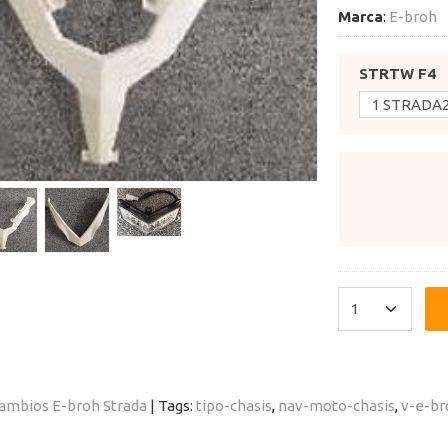
Marca
:
E-broh
STRTW F4
ambios E-broh Strada
|
Tags:
tipo-chasis
nav-moto-chasis
v-e-br