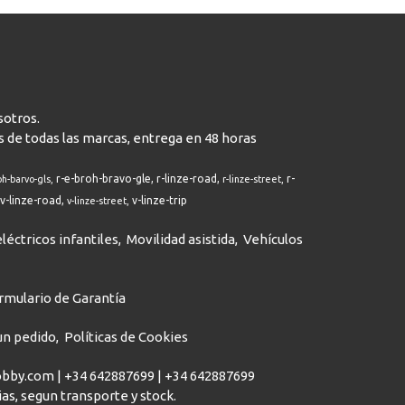
sotros.
s de todas las marcas, entrega en 48 horas
r-e-broh-bravo-gle
r-linze-road
r-
oh-barvo-gls
r-linze-street
v-linze-road
v-linze-trip
v-linze-street
léctricos infantiles
Movilidad asistida
Vehículos
rmulario de Garantía
 un pedido
Políticas de Cookies
hobby.com |
+34 642887699
|
+34 642887699
dias, segun transporte y stock.