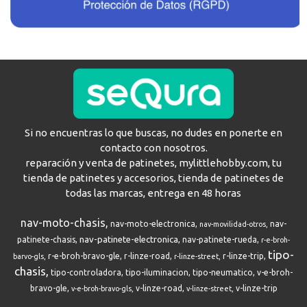
Si no encuentras lo que buscas, no dudes en ponerte en
contacto con nosotros.
reparación y venta de patinetes, mylittlehobby.com, tu
tienda de patinetes y accesorios, tienda de patinetes de
todas las marcas, entrega en 48 horas
nav-moto-chasis
nav-moto-electronica
nav-
nav-movilidad-otros
nav-patinete-electronica
patinete-chasis
nav-patinete-rueda
r-e-broh-
tipo-
r-e-broh-bravo-gle
r-linze-road
r-linze-trip
barvo-gls
r-linze-street
chasis
tipo-controladora
tipo-iluminacion
tipo-neumatico
v-e-broh-
bravo-gle
v-linze-road
v-linze-trip
v-e-broh-bravo-gls
v-linze-street