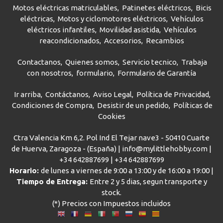
Motos eléctricas matriculables
Patinetes eléctricos
Bicis
eléctricas
Motos y ciclomotores eléctricos
Vehículos
eléctricos infantiles
Movilidad asistida
Vehículos
reacondicionados
Accesorios
Recambios
Contactanos
Quienes somos
Servicio tecnico
Trabaja
con nosotros
formulario
Formulario de Garantía
Ir arriba
Contáctanos
Aviso Legal
Política de Privacidad
Condiciones de Compra
Desistir de un pedido
Políticas de
Cookies
Ctra Valencia Km 6,2. Pol Ind El Tejar nave3 - 50410 Cuarte
de Huerva, Zaragoza - (España) | info@mylittlehobby.com |
+34 642887699
|
+34 642887699
Horario:
de lunes a viernes de 9:00 a 13:00 y de 16:00 a 19:00 |
Tiempo de Entrega:
Entre 2 y 5 dias, segun transporte y
stock.
(*) Precios con Impuestos incluidos