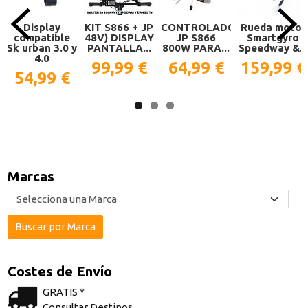
Display
KIT S866 + JP
CONTROLADORA
Rueda motor
compatible
48V) DISPLAY
JP S866
Smartgyro
Sk urban 3.0 y
PANTALLA...
800W PARA...
Speedway &...
4.0
99,99 €
64,99 €
159,99 €
54,99 €
Marcas
Costes de Envío
GRATIS *
Consultar Destinos