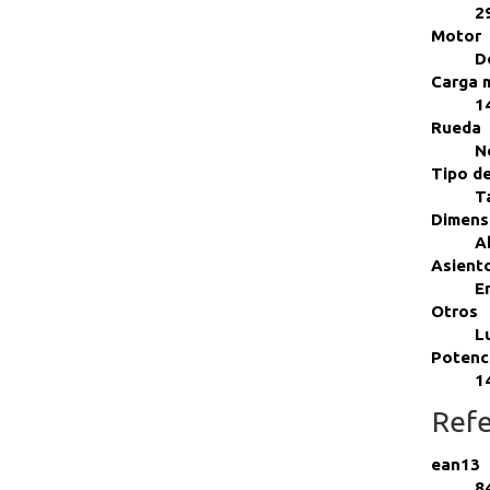
2
Motor
D
Carga 
1
Rueda
N
Tipo d
T
Dimens
A
Asient
E
Otros
L
Potenc
1
Refe
ean13
8