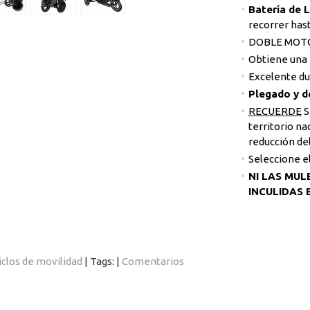
Batería de 
recorrer has
DOBLE MOT
Obtiene una
Excelente dur
Plegado y d
RECUERDE
S
territorio n
reducción del
Seleccione el
NI LAS MUL
INCULIDAS
iclos de movilidad
|
Tags:
|
Comentarios