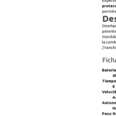
Experim
protecc
permite
Des
Diseñad
potente 
movilid
la comb
¡Transf
Fich
Baterí
4
Tiempo
8
Veloci
A
Auton
H
Peso N