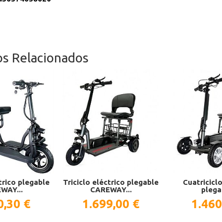
os Relacionados
ctrico plegable
Triciclo eléctrico plegable
Cuatriciclo
WAY...
CAREWAY...
plegab
0,30 €
1.699,00 €
1.460