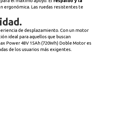
 para el máximo apoyo. El
respaldo y la
n ergonómica. Las ruedas resistentes te
idad.
experiencia de desplazamiento. Con un motor
ción ideal para aquellos que buscan
 Max Power 48V 15Ah (720Wh) Doble Motor es
ndas de los usuarios más exigentes.