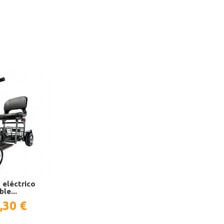
 eléctrico
le...
,30 €