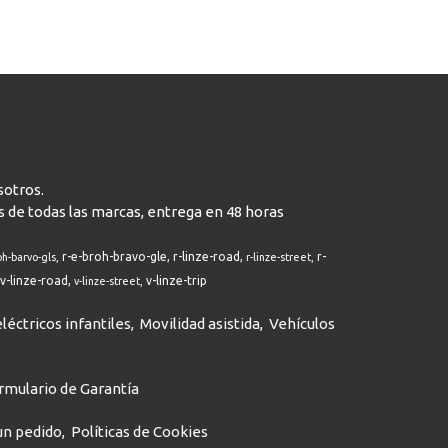
sotros.
s de todas las marcas, entrega en 48 horas
r-e-broh-bravo-gle
r-linze-road
r-
oh-barvo-gls
r-linze-street
v-linze-road
v-linze-trip
v-linze-street
léctricos infantiles
Movilidad asistida
Vehículos
rmulario de Garantía
 un pedido
Políticas de Cookies