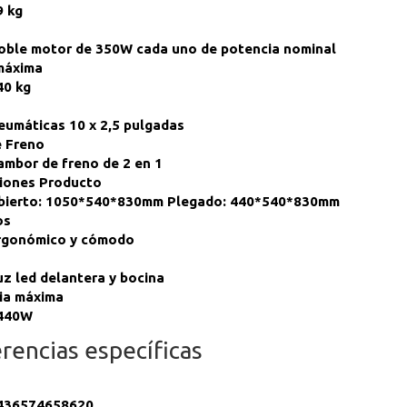
9 kg
oble motor de 350W cada uno de potencia nominal
máxima
40 kg
eumáticas 10 x 2,5 pulgadas
e Freno
ambor de freno de 2 en 1
iones Producto
bierto: 1050*540*830mm Plegado: 440*540*830mm
os
rgonómico y cómodo
uz led delantera y bocina
ia máxima
440W
rencias específicas
436574658620