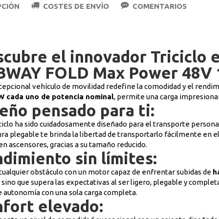
PCIÓN
COSTES DE ENVÍO
COMENTARIOS
cubre el innovador Triciclo 
BWAY FOLD Max Power 48V 1
cepcional vehículo de movilidad redefine la comodidad y el rendi
W cada uno de potencia nominal
, permite una carga impresiona
eño pensado para ti:
iciclo ha sido cuidadosamente diseñado para el transporte personal,
ura plegable te brinda la libertad de transportarlo fácilmente en 
 en ascensores, gracias a su tamaño reducido.
dimiento sin límites:
cualquier obstáculo con un motor capaz de enfrentar subidas de
h
 sino que supera las expectativas al ser ligero, plegable y compl
 autonomía con una sola carga completa.
fort elevado: