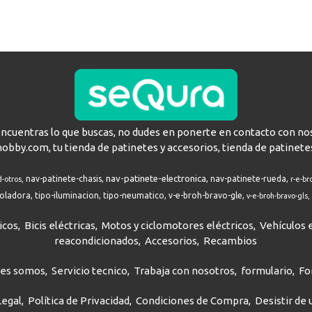
encuentras lo que buscas, no dudes en ponerte en contacto con no
hobby.com, tu tienda de patinetes y accesorios, tienda de patinete
nav-patinete-electronica
nav-patinete-chasis
nav-patinete-rueda
d-otros
r-e-br
roladora
tipo-iluminacion
tipo-neumatico
v-e-broh-bravo-gle
v-e-broh-bravo-gls
icos
Bicis eléctricas
Motos y ciclomotores eléctricos
Vehículos e
reacondicionados
Accesorios
Recambios
nes somos
Servicio tecnico
Trabaja con nosotros
formulario
Fo
Legal
Política de Privacidad
Condiciones de Compra
Desistir de