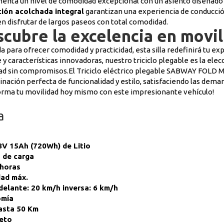
enta un nivel de comodidad excepcional con un asiento diseñado
ión acolchada integral
garantizan una experiencia de conducció
n disfrutar de largos paseos con total comodidad.
cubre la excelencia en movil
a para ofrecer comodidad y practicidad, esta silla redefinirá tu 
y características innovadoras, nuestro triciclo plegable es la elec
ad sin compromisos.El Triciclo eléctrico plegable SABWAY FOLD
inación perfecta de funcionalidad y estilo, satisfaciendo las dema
orma tu movilidad hoy mismo con este impresionante vehículo!
a
a
8V 15Ah (720Wh) de Litio
 de carga
 horas
dad máx.
delante: 20 km/h inversa: 6 km/h
omía
asta 50 Km
eto