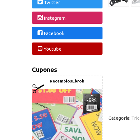
Twitter
Instagram
Facebook
Youtube
Cupones
RecambiosEbroh
-5%
Categoría:
Tric