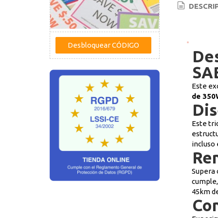
DESCRI
Des
SA
Este ex
de 350
Dis
Este tr
estruct
incluso
Ren
Supera 
cumple,
45km de
Con