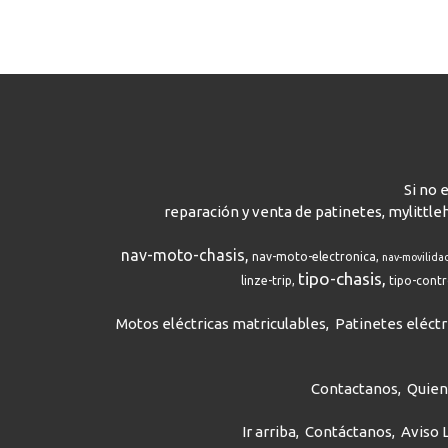
Si no 
reparación y venta de patinetes, mylittle
nav-moto-chasis
nav-moto-electronica
nav-movilida
tipo-chasis
linze-trip
tipo-cont
Motos eléctricas matriculables
Patinetes eléctr
Contactanos
Quie
Ir arriba
Contáctanos
Aviso 