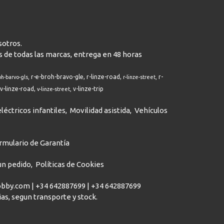
sotros.
s de todas las marcas, entrega en 48 horas
r-e-broh-bravo-gle
r-linze-road
r-
oh-barvo-gls
r-linze-street
v-linze-road
v-linze-trip
v-linze-street
léctricos infantiles
Movilidad asistida
Vehículos
rmulario de Garantía
 un pedido
Políticas de Cookies
hobby.com |
+34 642887699
|
+34 642887699
dias, segun transporte y stock.