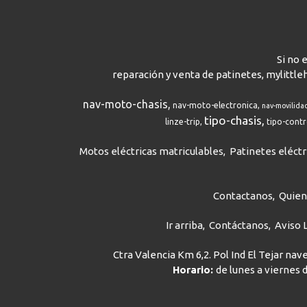
Si no 
reparación y venta de patinetes, mylittle
nav-moto-chasis
nav-moto-electronica
nav-movilida
tipo-chasis
linze-trip
tipo-cont
Motos eléctricas matriculables
Patinetes eléctr
Contactanos
Quie
Ir arriba
Contáctanos
Aviso 
Ctra Valencia Km 6,2. Pol Ind El Tejar na
Horario:
de lunes a viernes d