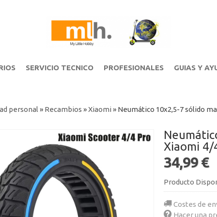
RIOS
SERVICIO TECNICO
PROFESIONALES
GUIAS Y AY
ad personal
»
Recambios
»
Xiaomi
»
Neumático 10x2,5-7 sólido ma
Neumático
Xiaomi 4/
34,99 €
Producto Dispo
Costes de en
Hacer una pr