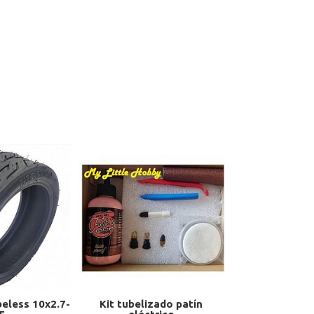
eless 10x2.7-
Kit tubelizado patín
Alzas para ru