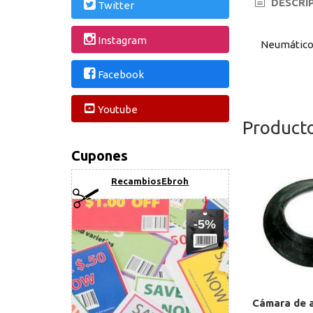
DESCRI
Twitter
Instagram
Neumático 
Facebook
Youtube
Product
Cupones
RecambiosEbroh
-5%
Cámara de a