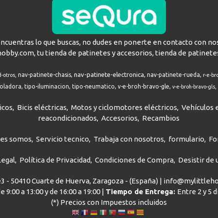
encuentras lo que buscas, no dudes en ponerte en contacto con no
hobby.com, tu tienda de patinetes y accesorios, tienda de patinete
nav-patinete-electronica
nav-patinete-chasis
nav-patinete-rueda
d-otros
r-e-br
roladora
tipo-iluminacion
tipo-neumatico
v-e-broh-bravo-gle
v-e-broh-bravo-gls
icos
Bicis eléctricas
Motos y ciclomotores eléctricos
Vehículos e
reacondicionados
Accesorios
Recambios
nes somos
Servicio tecnico
Trabaja con nosotros
formulario
Fo
Legal
Política de Privacidad
Condiciones de Compra
Desistir de
ve3 - 50410 Cuarte de Huerva, Zaragoza - (España) | info@mylittle
e 9:00 a 13:00 y de 16:00 a 19:00 |
Tiempo de Entrega:
Entre 2 y 5 
(*) Precios con Impuestos incluidos