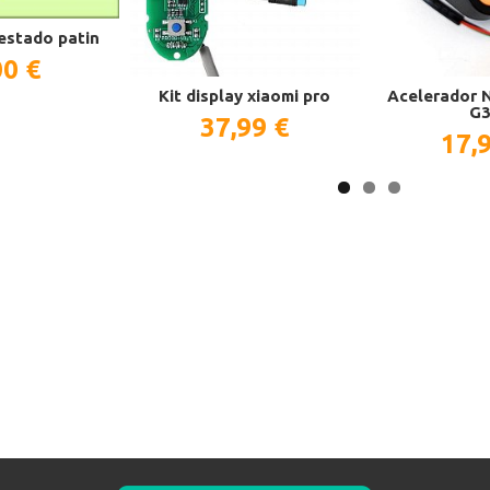
estado patin
00 €
Kit display xiaomi pro
Acelerador 
G
37,99 €
17,