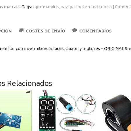
as marcas
|
Tags:
tipo-mandos
nav-patinete-electronica
|
Coment
PCIÓN
COSTES DE ENVÍO
COMENTARIOS
anillar con intermitencia, luces, claxon y motores – ORIGINAL S
os Relacionados