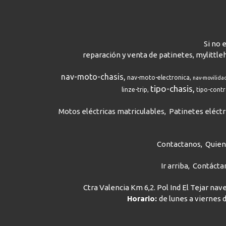
Si no 
reparación y venta de patinetes, mylittle
nav-moto-chasis
nav-moto-electronica
nav-movilida
tipo-chasis
linze-trip
tipo-cont
Motos eléctricas matriculables
Patinetes eléctr
Contactanos
Quie
Ir arriba
Contácta
Ctra Valencia Km 6,2. Pol Ind El Tejar na
Horario:
de lunes a viernes d