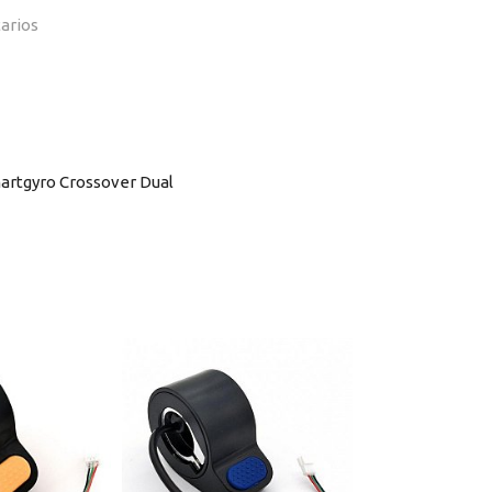
arios
martgyro Crossover Dual