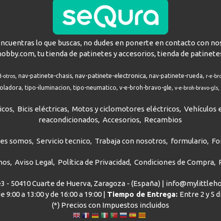
encuentras lo que buscas, no dudes en ponerte en contacto con no
hobby.com, tu tienda de patinetes y accesorios, tienda de patinete
nav-patinete-electronica
nav-patinete-chasis
nav-patinete-rueda
d-otros
r-e-br
roladora
tipo-iluminacion
tipo-neumatico
v-e-broh-bravo-gle
v-e-broh-bravo-gls
icos
Bicis eléctricas
Motos y ciclomotores eléctricos
Vehículos e
reacondicionados
Accesorios
Recambios
nes somos
Servicio tecnico
Trabaja con nosotros
formulario
Fo
nos
Aviso Legal
Política de Privacidad
Condiciones de Compra
ve3 - 50410 Cuarte de Huerva, Zaragoza - (España) | info@mylittle
e 9:00 a 13:00 y de 16:00 a 19:00 |
Tiempo de Entrega:
Entre 2 y 5 
(*) Precios con Impuestos incluidos