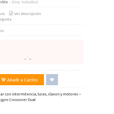
nible
-
(Imp. Incluidos)
vío
Ver descripción
egunta
ro
Añadir a Carrito
ar con intermitencia, luces, claxon y motores –
gyro Crossover Dual