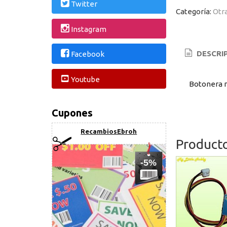
Twitter
Categoría:
Otr
Instagram
DESCRI
Facebook
Youtube
Botonera m
Cupones
RecambiosEbroh
Product
-5%