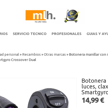
RIOS
SERVICIO TECNICO
PROFESIONALES
GUIAS Y AY
ad personal
»
Recambios
»
Otras marcas
»
Botonera manillar con i
tgyro Crossover Dual
Botonera 
luces, cl
Smartgyro
14,99 €