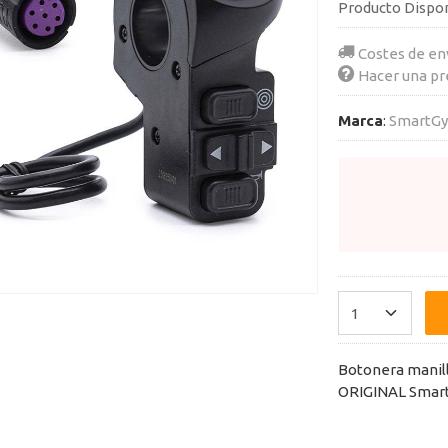
Producto Dispo
Costes de en
Hacer una pr
Marca
:
SmartGy
Botonera manill
ORIGINAL Smart