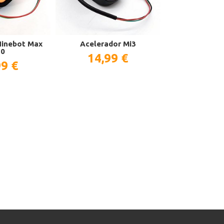
Ninebot Max
Acelerador Mi3
Pantalla Disp
30
14,99 €
44,9
99 €