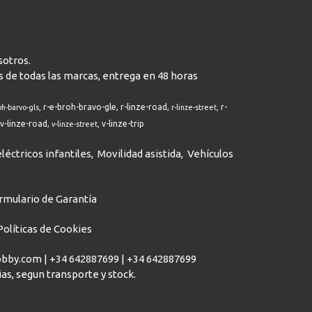
sotros.
s de todas las marcas, entrega en 48 horas
r-e-broh-bravo-gle
r-linze-road
r-
oh-barvo-gls
r-linze-street
v-linze-road
v-linze-trip
v-linze-street
léctricos infantiles
Movilidad asistida
Vehículos
rmulario de Garantía
Políticas de Cookies
hobby.com |
+34 642887699
|
+34 642887699
dias, segun transporte y stock.