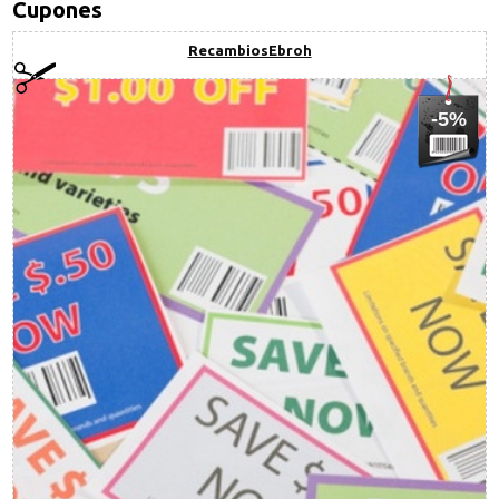
Cupones
RecambiosEbroh
-5%