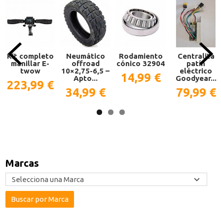
Kit completo
Neumático
Rodamiento
Centralita
manillar E-
offroad
cónico 32904
patín
twow
10×2,75-6,5 –
eléctrico
14,99 €
Apto...
Goodyear...
223,99 €
34,99 €
79,99 €
Marcas