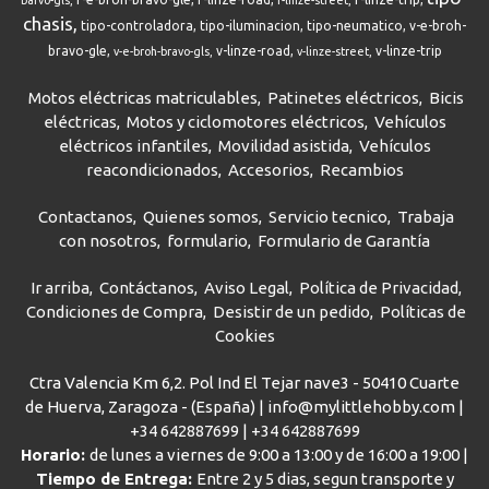
barvo-gls
r-linze-street
chasis
tipo-controladora
tipo-iluminacion
tipo-neumatico
v-e-broh-
bravo-gle
v-linze-road
v-linze-trip
v-e-broh-bravo-gls
v-linze-street
Motos eléctricas matriculables
Patinetes eléctricos
Bicis
eléctricas
Motos y ciclomotores eléctricos
Vehículos
eléctricos infantiles
Movilidad asistida
Vehículos
reacondicionados
Accesorios
Recambios
Contactanos
Quienes somos
Servicio tecnico
Trabaja
con nosotros
formulario
Formulario de Garantía
Ir arriba
Contáctanos
Aviso Legal
Política de Privacidad
Condiciones de Compra
Desistir de un pedido
Políticas de
Cookies
Ctra Valencia Km 6,2. Pol Ind El Tejar nave3 - 50410 Cuarte
de Huerva, Zaragoza - (España) | info@mylittlehobby.com |
+34 642887699
|
+34 642887699
Horario:
de lunes a viernes de 9:00 a 13:00 y de 16:00 a 19:00 |
Tiempo de Entrega:
Entre 2 y 5 dias, segun transporte y