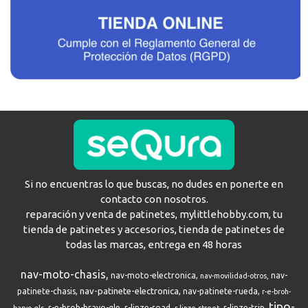
Si no encuentras lo que buscas, no dudes en ponerte en
contacto con nosotros.
reparación y venta de patinetes, mylittlehobby.com, tu
tienda de patinetes y accesorios, tienda de patinetes de
todas las marcas, entrega en 48 horas
nav-moto-chasis
nav-moto-electronica
nav-
nav-movilidad-otros
nav-patinete-electronica
patinete-chasis
nav-patinete-rueda
r-e-broh-
tipo-
r-e-broh-bravo-gle
r-linze-road
r-linze-trip