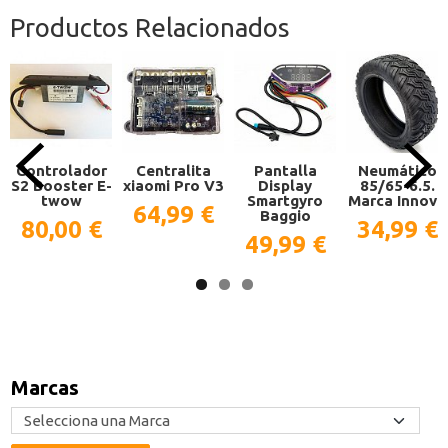
Productos Relacionados
Controlador
Centralita
Pantalla
Neumático
S2 Booster E-
xiaomi Pro V3
Display
85/65-6.5.
twow
Smartgyro
Marca Innova
64,99 €
Baggio
80,00 €
34,99 €
49,99 €
Marcas