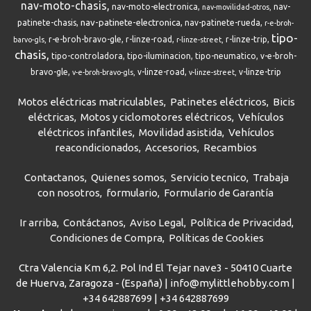
nav-moto-chasis
nav-moto-electronica
nav-
nav-movilidad-otros
nav-patinete-electronica
patinete-chasis
nav-patinete-rueda
r-e-broh-
tipo-
r-e-broh-bravo-gle
r-linze-road
r-linze-trip
barvo-gls
r-linze-street
chasis
tipo-controladora
tipo-iluminacion
tipo-neumatico
v-e-broh-
bravo-gle
v-linze-road
v-linze-trip
v-e-broh-bravo-gls
v-linze-street
Motos eléctricas matriculables
Patinetes eléctricos
Bicis
eléctricas
Motos y ciclomotores eléctricos
Vehículos
eléctricos infantiles
Movilidad asistida
Vehículos
reacondicionados
Accesorios
Recambios
Contactanos
Quienes somos
Servicio tecnico
Trabaja
con nosotros
formulario
Formulario de Garantía
Ir arriba
Contáctanos
Aviso Legal
Política de Privacidad
Condiciones de Compra
Políticas de Cookies
Ctra Valencia Km 6,2. Pol Ind El Tejar nave3 - 50410 Cuarte
de Huerva, Zaragoza - (España) | info@mylittlehobby.com |
+34 642887699
|
+34 642887699