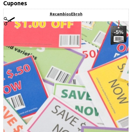
Cupones
RecambiosEbroh
-5%