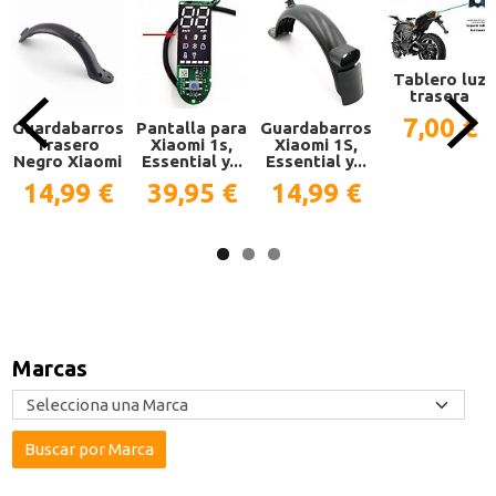
Tablero luz
trasera
7,00 €
Guardabarros
Pantalla para
Guardabarros
Trasero
Xiaomi 1s,
Xiaomi 1S,
Negro Xiaomi
Essential y...
Essential y...
14,99 €
39,95 €
14,99 €
Marcas