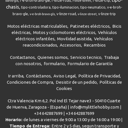
r-e-broh-bravo-gle
r-linze-road
r-linze-trip
barvo-gls
r-linze-street
chasis
tipo-controladora
tipo-iluminacion
tipo-neumatico
v-e-broh-
bravo-gle
v-linze-road
v-linze-trip
v-e-broh-bravo-gls
v-linze-street
Motos eléctricas matriculables
Patinetes eléctricos
Bicis
eléctricas
Motos y ciclomotores eléctricos
Vehículos
eléctricos infantiles
Movilidad asistida
Vehículos
reacondicionados
Accesorios
Recambios
Contactanos
Quienes somos
Servicio tecnico
Trabaja
con nosotros
formulario
Formulario de Garantía
Ir arriba
Contáctanos
Aviso Legal
Política de Privacidad
Condiciones de Compra
Desistir de un pedido
Políticas de
Cookies
Ctra Valencia Km 6,2. Pol Ind El Tejar nave3 - 50410 Cuarte
de Huerva, Zaragoza - (España) | info@mylittlehobby.com |
+34 642887699
|
+34 642887699
Horario:
de lunes a viernes de 9:00 a 13:00 y de 16:00 a 19:00 |
Tiempo de Entrega:
Entre 2 y 5 dias, segun transporte y