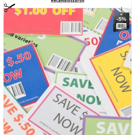
RecambiosEbroh
-5%