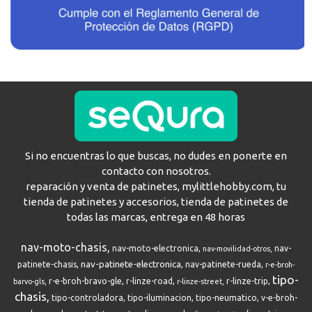
Si no encuentras lo que buscas, no dudes en ponerte en
contacto con nosotros.
reparación y venta de patinetes, mylittlehobby.com, tu
tienda de patinetes y accesorios, tienda de patinetes de
todas las marcas, entrega en 48 horas
nav-moto-chasis
nav-moto-electronica
nav-
nav-movilidad-otros
nav-patinete-electronica
patinete-chasis
nav-patinete-rueda
r-e-broh-
tipo-
r-e-broh-bravo-gle
r-linze-road
r-linze-trip
barvo-gls
r-linze-street
chasis
tipo-controladora
tipo-iluminacion
tipo-neumatico
v-e-broh-