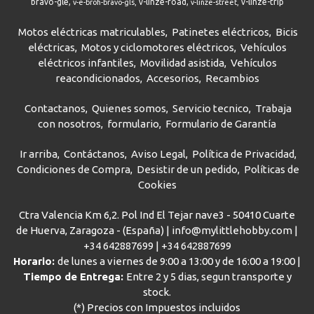
bravo-gle
v-linze-road
v-linze-trip
v-e-broh-bravo-gls
v-linze-street
Motos eléctricas matriculables
Patinetes eléctricos
Bicis
eléctricas
Motos y ciclomotores eléctricos
Vehículos
eléctricos infantiles
Movilidad asistida
Vehículos
reacondicionados
Accesorios
Recambios
Contactanos
Quienes somos
Servicio tecnico
Trabaja
con nosotros
formulario
Formulario de Garantía
Ir arriba
Contáctanos
Aviso Legal
Política de Privacidad
Condiciones de Compra
Desistir de un pedido
Políticas de
Cookies
Ctra Valencia Km 6,2. Pol Ind El Tejar nave3 - 50410 Cuarte
de Huerva, Zaragoza - (España) | info@mylittlehobby.com |
+34 642887699
|
+34 642887699
Horario:
de lunes a viernes de 9:00 a 13:00 y de 16:00 a 19:00 |
Tiempo de Entrega:
Entre 2 y 5 dias, segun transporte y
stock.
(*) Precios con Impuestos incluidos